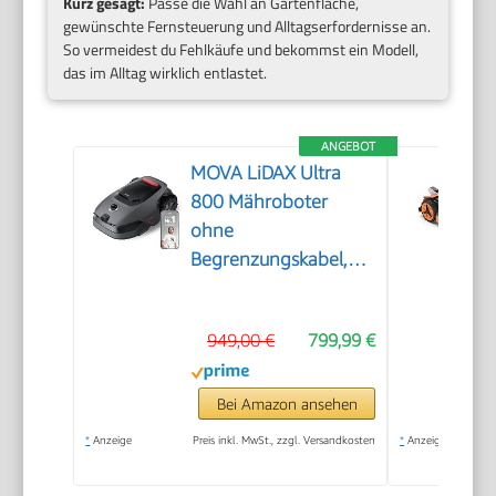
Kurz gesagt:
Passe die Wahl an Gartenfläche,
gewünschte Fernsteuerung und Alltagserfordernisse an.
So vermeidest du Fehlkäufe und bekommst ein Modell,
das im Alltag wirklich entlastet.
ANGEBOT
MOVA LiDAX Ultra
800 Mähroboter
ohne
Begrenzungskabel,
3D-LiDAR & KI Vision
949,00 €
799,99 €
Bei Amazon ansehen
*
Anzeige
Preis inkl. MwSt., zzgl. Versandkosten
*
Anzeige