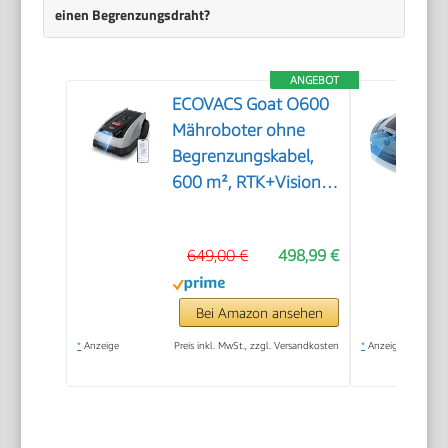
einen Begrenzungsdraht?
ANGEBOT
ECOVACS Goat O600
Mähroboter ohne
Begrenzungskabel,
600 m², RTK+Vision-
Navigation,
Rasenmähroboter, KI-
649,00 €
498,99 €
Hindernisvermeidung,
App Steuerung,
passiert 0,7 m
Bei Amazon ansehen
schmale Stellen
*
Anzeige
Preis inkl. MwSt., zzgl. Versandkosten
*
Anzeige