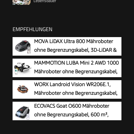
Lebensdauer
EMPFEHLUNGEN
MOVA LiDAX Ultra 800 Mähroboter
ohne Begrenzungskabel, 3D-LiDAR &
KI Vision
MAMMOTION LUBA Mini 2 AWD 1000
Mähroboter ohne Begrenzungskabel,
Empf.1000㎡
WORX Landroid Vision WR206E.1,
Mähroboter ohne Begrenzungskabel,
600 m²
ECOVACS Goat O600 Mähroboter
ohne Begrenzungskabel, 600 m²,
RTK+Vision-Navigation,
Rasenmähroboter, KI-Hindernisvermeidung, App