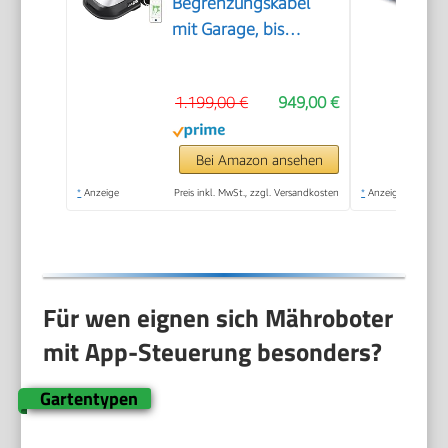
Begrenzungskabel
mit Garage, bis
800m²
1.199,00 €
949,00 €
Bei Amazon ansehen
*
Anzeige
Preis inkl. MwSt., zzgl. Versandkosten
*
Anzeige
Für wen eignen sich Mähroboter
mit App-Steuerung besonders?
Gartentypen