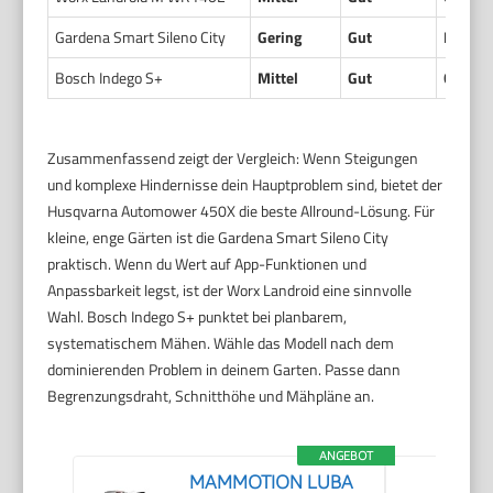
Gardena Smart Sileno City
Gering
Gut
Einges
Bosch Indego S+
Mittel
Gut
Gut
Zusammenfassend zeigt der Vergleich: Wenn Steigungen
und komplexe Hindernisse dein Hauptproblem sind, bietet der
Husqvarna Automower 450X die beste Allround-Lösung. Für
kleine, enge Gärten ist die Gardena Smart Sileno City
praktisch. Wenn du Wert auf App-Funktionen und
Anpassbarkeit legst, ist der Worx Landroid eine sinnvolle
Wahl. Bosch Indego S+ punktet bei planbarem,
systematischem Mähen. Wähle das Modell nach dem
dominierenden Problem in deinem Garten. Passe dann
Begrenzungsdraht, Schnitthöhe und Mähpläne an.
ANGEBOT
MAMMOTION LUBA