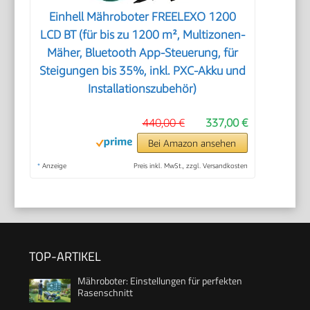
Einhell Mähroboter FREELEXO 1200
LCD BT (für bis zu 1200 m², Multizonen-
Mäher, Bluetooth App-Steuerung, für
Steigungen bis 35%, inkl. PXC-Akku und
Installationszubehör)
440,00 €
337,00 €
Bei Amazon ansehen
*
Anzeige
Preis inkl. MwSt., zzgl. Versandkosten
TOP-ARTIKEL
Mähroboter: Einstellungen für perfekten
Rasenschnitt