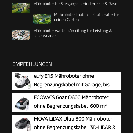
Mähroboter für Steigungen, Hindernisse & Rasen
Mähroboter kaufen – Kaufberater für
deinen Garten
Mähroboter warten: Anleitung für Leistung &
Lebensdauer
EMPFEHLUNGEN
eufy E15 Mähroboter ohne
Begrenzungskabel mit Garage, bis
800m²
ECOVACS Goat O600 Mähroboter
ohne Begrenzungskabel, 600 m²,
RTK+Vision-Navigation,
MOVA LiDAX Ultra 800 Mähroboter
Rasenmähroboter, KI-Hindernisvermeidung, App
ohne Begrenzungskabel, 3D-LiDAR &
Steuerung, passiert 0,7 m schmale Stellen