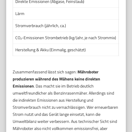
Direkte Emissionen (Abgase, Feinstaub)
Keine
Lärm
Relati
Stromverbrauch (jährlich, ca.)
100-
CO₂-Emissionen Strombetrieb (kg/Jahr, je nach Strommix)
40-90
Herstellung & Akku (Einmalig, geschätzt)
Höher
Zusammenfassend lässt sich sagen:
Mähroboter
produzieren während des Mähens keine direkten
Emissionen
. Das macht sie im Betrieb deutlich
umweltfreundlicher als Benzinrasenmäher. Allerdings sind
die indirekten Emissionen aus Herstellung und
Stromverbrauch nicht zu vernachlässigen. Wer erneuerbaren
Strom nutzt und das Gerät lange einsetzt, kann die
Umweltbilanz weiter verbessern. Aus technischer Sicht sind
Mähroboter also nicht vollkommen emissionsfrei, aber