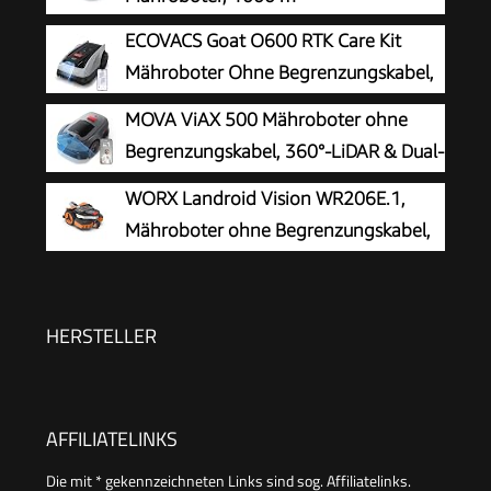
ECOVACS Goat O600 RTK Care Kit
Mähroboter Ohne Begrenzungskabel,
600 m², RTK+Vision-Navigation,
MOVA ViAX 500 Mähroboter ohne
Rasenmähroboter, KI-Hindernisvermeidung, App
Begrenzungskabel, 360°-LiDAR & Dual-
Steuerung, Passiert 0,7 M Schmale Stellen
KI-Vision
WORX Landroid Vision WR206E.1,
Mähroboter ohne Begrenzungskabel,
600 m²
HERSTELLER
AFFILIATELINKS
Die mit * gekennzeichneten Links sind sog. Affiliatelinks.