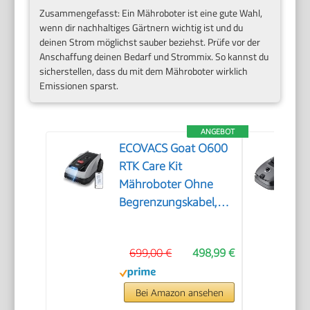
Zusammengefasst: Ein Mähroboter ist eine gute Wahl,
wenn dir nachhaltiges Gärtnern wichtig ist und du
deinen Strom möglichst sauber beziehst. Prüfe vor der
Anschaffung deinen Bedarf und Strommix. So kannst du
sicherstellen, dass du mit dem Mähroboter wirklich
Emissionen sparst.
ANGEBOT
ECOVACS Goat O600
RTK Care Kit
Mähroboter Ohne
Begrenzungskabel,
600 m², RTK+Vision-
Navigation,
699,00 €
498,99 €
Rasenmähroboter, KI-
Hindernisvermeidung,
App Steuerung,
Bei Amazon ansehen