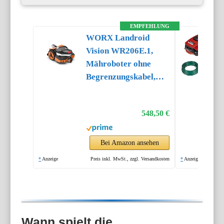
EMPFEHLUNG
WORX Landroid
Vision WR206E.1,
Mähroboter ohne
Begrenzungskabel,
600 m²
548,50 €
Bei Amazon ansehen
*
Anzeige
Preis inkl. MwSt., zzgl. Versandkosten
*
Anzeige
Wann spielt die