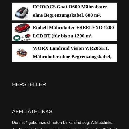
ECOVACS Goat O600 Mähroboter
ohne Begrenzungskabel, 600 m²,
RTK+Vision-Navigation,
Einhell Mähroboter FREELEXO 1200
Rasenmähroboter, KI-Hindernisvermeidung, App
LCD BT (für bis zu 1200 m²,
Steuerung, passiert 0,7 m schmale Stellen
Multizonen-Mäher, Bluetooth App-
WORX Landroid Vision WR206E.1,
Steuerung, für Steigungen bis 35%, inkl. PXC-
Mähroboter ohne Begrenzungskabel,
Akku und Installationszubehör)
600 m²
HERSTELLER
AFFILIATELINKS
Die mit * gekennzeichneten Links sind sog. Affiliatelinks.