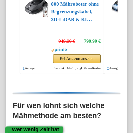
800 Mähroboter ohne
Begrenzungskabel,
3D-LiDAR & KI
Vision
949,00 €
799,99 €
Bei Amazon ansehen
*
Anzeige
Preis inkl. MwSt., zzgl. Versandkosten
*
Anzeige
Für wen lohnt sich welche
Mähmethode am besten?
Wer wenig Zeit hat