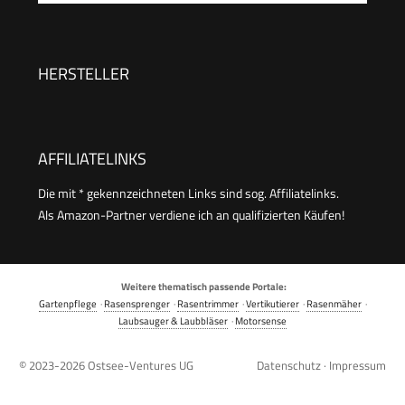
KI Vision
HERSTELLER
AFFILIATELINKS
Die mit * gekennzeichneten Links sind sog. Affiliatelinks.
Als Amazon-Partner verdiene ich an qualifizierten Käufen!
Weitere thematisch passende Portale:
Gartenpflege
·
Rasensprenger
·
Rasentrimmer
·
Vertikutierer
·
Rasenmäher
·
Laubsauger & Laubbläser
·
Motorsense
© 2023-2026
Ostsee-Ventures UG
Datenschutz
·
Impressum