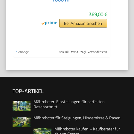
369,00 €
Bei Amazon ansehen
*
Anzeige
Preis inkl. MwSt., zzgl. Versandkosten
TOP-ARTIKEL
Mähroboter: Einstellungen für perfekten
Rasenschnitt
Mähroboter für Steigungen, Hindernisse & Rasen
Mähroboter kaufen – Kaufberater für
deinen Garten