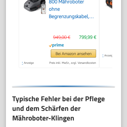
800 Mähroboter
ohne
Begrenzungskabel,
3D-LiDAR & KI Vision
949,00 €
799,99 €
Bei Amazon ansehen
*
Anzeige
*
Anzeige
Preis inkl. MwSt., zzgl. Versandkosten
Typische Fehler bei der Pflege
und dem Schärfen der
Mähroboter-Klingen