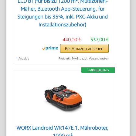
LCD BT (für bis zu 1200 m², Multizonen-
Mäher, Bluetooth App-Steuerung, für
Steigungen bis 35%, inkl. PXC-Akku und
Installationszubehör)
440,00 €
337,00 €
Bei Amazon ansehen
*
Anzeige
Preis inkl. MwSt., zzgl. Versandkosten
EMPFEHLUNG
WORX Landroid WR147E.1, Mähroboter,
1000 m²