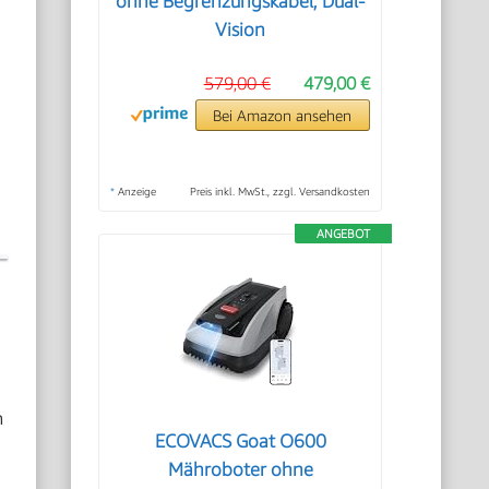
ohne Begrenzungskabel, Dual-
Vision
579,00 €
479,00 €
Bei Amazon ansehen
*
Anzeige
Preis inkl. MwSt., zzgl. Versandkosten
ANGEBOT
m
ECOVACS Goat O600
Mähroboter ohne