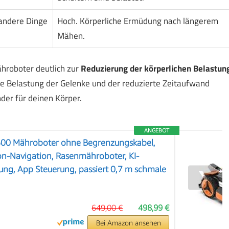
 andere Dinge
Hoch. Körperliche Ermüdung nach längerem
Mähen.
hroboter deutlich zur
Reduzierung der körperlichen Belastun
ere Belastung der Gelenke und der reduzierte Zeitaufwand
er für deinen Körper.
ANGEBOT
00 Mähroboter ohne Begrenzungskabel,
on-Navigation, Rasenmähroboter, KI-
ng, App Steuerung, passiert 0,7 m schmale
❯
649,00 €
498,99 €
Bei Amazon ansehen