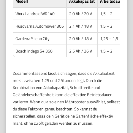
Modell
Akkukapazität
Arbeitsdauer (Stu
Worx Landroid WR140
2.0 Ah / 20 V
1,5 – 2
Husqvarna Automower 305
2.1 Ah / 18 V
1,5 – 2
Gardena Sileno City
2.0 Ah / 18 V
1,25 – 1,5
Bosch Indego S+ 350
2.5 Ah / 36 V
1,5 – 2
Zusammenfassend lässt sich sagen, dass die Akkulaufzeit
meist zwischen 1,25 und 2 Stunden liegt. Durch die
Kombination von Akkukapazität, Schnittbreite und
Geländebeschaffenheit kann die effektive Betriebsdauer
variieren. Wenn du also einen Mähroboter auswählst, solltest
du diese Faktoren genau beachten. So kannst du
sicherstellen, dass dein Gerät deine Gartenfläche effektiv
mäht, ohne zu oft geladen werden zu müssen.