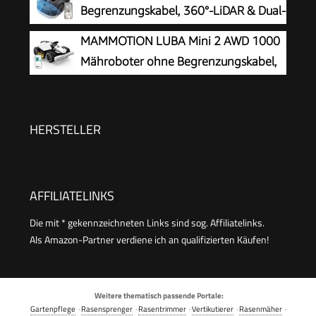
Steuerung, für Steigungen bis 35%, inkl. PXC-
Begrenzungskabel, 360°-LiDAR & Dual-
Akku und Installationszubehör)
KI-Vision
MAMMOTION LUBA Mini 2 AWD 1000
Mähroboter ohne Begrenzungskabel,
Empf.1000㎡
HERSTELLER
AFFILIATELINKS
Die mit * gekennzeichneten Links sind sog. Affiliatelinks.
Als Amazon-Partner verdiene ich an qualifizierten Käufen!
Weitere thematisch passende Portale:
Gartenpflege
·
Rasensprenger
·
Rasentrimmer
·
Vertikutierer
·
Rasenmäher
·