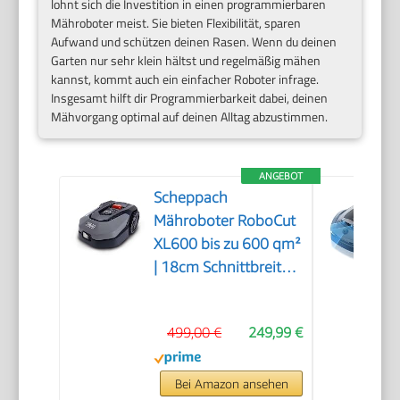
lohnt sich die Investition in einen programmierbaren
Mähroboter meist. Sie bieten Flexibilität, sparen
Aufwand und schützen deinen Rasen. Wenn du deinen
Garten nur sehr klein hältst und regelmäßig mähen
kannst, kommt auch ein einfacher Roboter infrage.
Insgesamt hilft dir Programmierbarkeit dabei, deinen
Mähvorgang optimal auf deinen Alltag abzustimmen.
ANGEBOT
Scheppach
Mähroboter RoboCut
XL600 bis zu 600 qm²
| 18cm Schnittbreite |
20-60 mm
Schnitthöhe |
499,00 €
249,99 €
Regensensor | WiFi &
BT | App gesteuert |
35% Steigung | mit
Bei Amazon ansehen