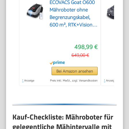
ECOVACS Goat O600
Mähroboter ohne
Begrenzungskabel,
600 m², RTK+Vision-
Navigation,
Rasenmähroboter, KI-
498,99 €
Hindernisvermeidung,
App Steuerung,
649,00 €
passiert 0,7 m
schmale Stellen
Bei Amazon ansehen
*
Anzeige
Preis inkl. MwSt., zzgl. Versandkosten
*
Anzeige
Kauf-Checkliste: Mähroboter für
gelegentliche Mähintervalle mit