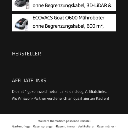
| Regensensor | WiFi & BT | App gesteuert | 35%
ohne Begrenzungskabel, 3D-LiDAR &
Steigung | mit Station, 9 Messer, 130m Kabel &
KI Vision
ECOVACS Goat O600 Mähroboter
180 Haken
ohne Begrenzungskabel, 600 m²,
RTK+Vision-Navigation,
Rasenmähroboter, KI-Hindernisvermeidung, App
Steuerung, passiert 0,7 m schmale Stellen
HERSTELLER
AFFILIATELINKS
Die mit * gekennzeichneten Links sind sog. Affiliatelinks.
Als Amazon-Partner verdiene ich an qualifizierten Käufen!
Weitere thematisch passende Portale:
Gartenpflege
·
Rasensprenger
·
Rasentrimmer
·
Vertikutierer
·
Rasenmäher
·