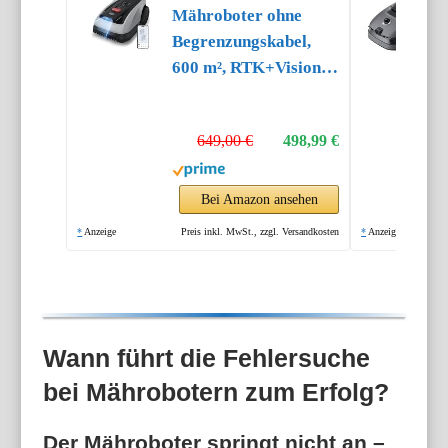
Mähroboter ohne
Begrenzungskabel,
600 m², RTK+Vision-
Navigation,
Rasenmähroboter, KI-
649,00 €
498,99 €
Hindernisvermeidung,
App Steuerung,
passiert 0,7 m
Bei Amazon ansehen
schmale Stellen
*
Anzeige
Preis inkl. MwSt., zzgl. Versandkosten
*
Anzeige
Wann führt die Fehlersuche
bei Mährobotern zum Erfolg?
Der Mähroboter springt nicht an –