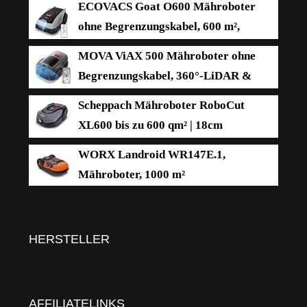
ECOVACS Goat O600 Mähroboter
ohne Begrenzungskabel, 600 m²,
RTK+Vision-Navigation,
MOVA ViAX 500 Mähroboter ohne
Rasenmähroboter, KI-Hindernisvermeidung, App
Begrenzungskabel, 360°-LiDAR &
Steuerung, passiert 0,7 m schmale Stellen
Dual-KI-Vision
Scheppach Mähroboter RoboCut
XL600 bis zu 600 qm² | 18cm
Schnittbreite | 20-60 mm Schnitthöhe |
WORX Landroid WR147E.1,
Regensensor | WiFi & BT | App gesteuert | 35%
Mähroboter, 1000 m²
Steigung | mit Station, 9 Messer, 130m Kabel &
180 Haken
HERSTELLER
AFFILIATELINKS