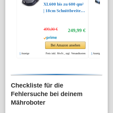
XL600 bis zu 600 qm²
| 18cm Schnittbreite |
20-60 mm Schnitthöhe
| Regensensor | WiFi
499,00 €
249,99 €
& BT | App gesteuert |
35% Steigung | mit
Station, 9 Messer,
Bei Amazon ansehen
130m Kabel & 180
*
Anzeige
Preis inkl. MwSt., zzgl. Versandkosten
*
Anzeige
Haken
Checkliste für die
Fehlersuche bei deinem
Mähroboter