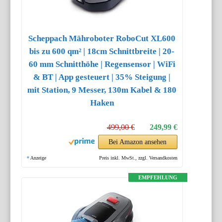
Scheppach Mähroboter RoboCut XL600
bis zu 600 qm² | 18cm Schnittbreite | 20-
60 mm Schnitthöhe | Regensensor | WiFi
& BT | App gesteuert | 35% Steigung |
mit Station, 9 Messer, 130m Kabel & 180
Haken
499,00 €
249,99 €
Bei Amazon ansehen
*
Anzeige
Preis inkl. MwSt., zzgl. Versandkosten
EMPFEHLUNG