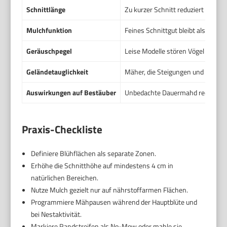
Schnittlänge
Zu kurzer Schnitt reduziert Nekt
Mulchfunktion
Feines Schnittgut bleibt als Nährs
Geräuschpegel
Leise Modelle stören Vögel und na
Geländetauglichkeit
Mäher, die Steigungen und enge St
Auswirkungen auf Bestäuber
Unbedachte Dauermahd reduziert B
Praxis-Checkliste
Definiere Blühflächen als separate Zonen.
Erhöhe die Schnitthöhe auf mindestens 4 cm in
natürlichen Bereichen.
Nutze Mulch gezielt nur auf nährstoffarmen Flächen.
Programmiere Mähpausen während der Hauptblüte und
bei Nestaktivität.
Markiere Randstreifen als No-Mow oder mahle sie