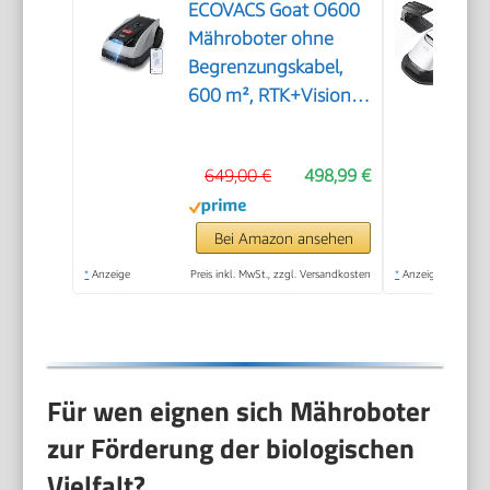
ECOVACS Goat O600
Mähroboter ohne
Begrenzungskabel,
600 m², RTK+Vision-
Navigation,
Rasenmähroboter, KI-
649,00 €
498,99 €
Hindernisvermeidung,
App Steuerung,
passiert 0,7 m
Bei Amazon ansehen
schmale Stellen
*
Anzeige
Preis inkl. MwSt., zzgl. Versandkosten
*
Anzeige
Für wen eignen sich Mähroboter
zur Förderung der biologischen
Vielfalt?