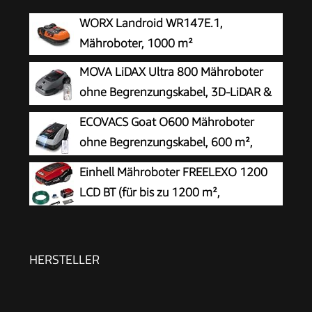
WORX Landroid WR147E.1,
Mähroboter, 1000 m²
MOVA LiDAX Ultra 800 Mähroboter
ohne Begrenzungskabel, 3D-LiDAR &
KI Vision
ECOVACS Goat O600 Mähroboter
ohne Begrenzungskabel, 600 m²,
RTK+Vision-Navigation,
Einhell Mähroboter FREELEXO 1200
Rasenmähroboter, KI-Hindernisvermeidung, App
LCD BT (für bis zu 1200 m²,
Steuerung, passiert 0,7 m schmale Stellen
Multizonen-Mäher, Bluetooth App-
Steuerung, für Steigungen bis 35%, inkl. PXC-
Akku und Installationszubehör)
HERSTELLER