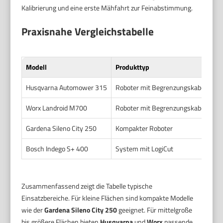
Kalibrierung und eine erste Mähfahrt zur Feinabstimmung.
Praxisnahe Vergleichstabelle
Modell
Produkttyp
Fl
Husqvarna Automower 315
Roboter mit Begrenzungskabel
bi
Worx Landroid M700
Roboter mit Begrenzungskabel
bi
Gardena Sileno City 250
Kompakter Roboter
bi
Bosch Indego S+ 400
System mit LogiCut
bi
Zusammenfassend zeigt die Tabelle typische
Einsatzbereiche. Für kleine Flächen sind kompakte Modelle
wie der
Gardena Sileno City 250
geeignet. Für mittelgroße
bis größere Flächen bieten
Husqvarna
und
Worx
passende