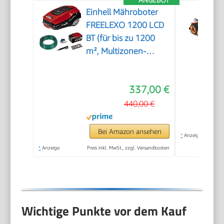
ANGEBOT
Einhell Mähroboter
FREELEXO 1200 LCD
BT (für bis zu 1200
m², Multizonen-
Mäher, Bluetooth
App-Steuerung, für
337,00 €
Steigungen bis 35%,
inkl. PXC-Akku und
440,00 €
Installationszubehör)
Bei Amazon ansehen
*
Anzeige
*
Anzeige
Preis inkl. MwSt., zzgl. Versandkosten
Wichtige Punkte vor dem Kauf