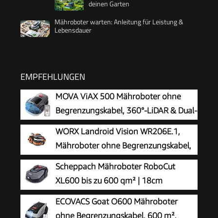
deinen Garten
Mähroboter warten: Anleitung für Leistung &
Lebensdauer
EMPFEHLUNGEN
MOVA ViAX 500 Mähroboter ohne
Begrenzungskabel, 360°-LiDAR & Dual-
KI-Vision
WORX Landroid Vision WR206E.1,
Mähroboter ohne Begrenzungskabel,
600 m²
Scheppach Mähroboter RoboCut
XL600 bis zu 600 qm² | 18cm
Schnittbreite | 20-60 mm Schnitthöhe
ECOVACS Goat O600 Mähroboter
| Regensensor | WiFi & BT | App gesteuert | 35%
ohne Begrenzungskabel, 600 m²,