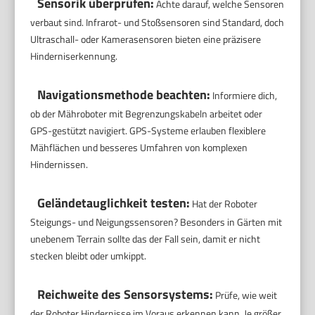
Sensorik überprüfen:
Achte darauf, welche Sensoren
verbaut sind. Infrarot- und Stoßsensoren sind Standard, doch
Ultraschall- oder Kamerasensoren bieten eine präzisere
Hinderniserkennung.
Navigationsmethode beachten:
Informiere dich,
ob der Mähroboter mit Begrenzungskabeln arbeitet oder
GPS-gestützt navigiert. GPS-Systeme erlauben flexiblere
Mähflächen und besseres Umfahren von komplexen
Hindernissen.
Geländetauglichkeit testen:
Hat der Roboter
Steigungs- und Neigungssensoren? Besonders in Gärten mit
unebenem Terrain sollte das der Fall sein, damit er nicht
stecken bleibt oder umkippt.
Reichweite des Sensorsystems:
Prüfe, wie weit
der Roboter Hindernisse im Voraus erkennen kann. Je größer