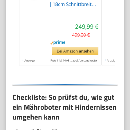
| 18cm Schnittbreite |
20-60 mm
Schnitthöhe |
249,99 €
Regensensor | WiFi &
BT | App gesteuert |
499,00 €
35% Steigung | mit
Station, 9 Messer,
Bei Amazon ansehen
130m Kabel & 180
*
Anzeige
Preis inkl. MwSt., zzgl. Versandkosten
*
Anzeige
Haken
Checkliste: So prüfst du, wie gut
ein Mähroboter mit Hindernissen
umgehen kann