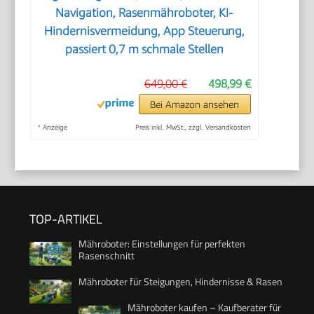
Navigation, Rasenmähroboter, KI-
Hindernisvermeidung, App Steuerung,
passiert 0,7 m schmale Stellen
649,00 €
498,99 €
Bei Amazon ansehen
*
Anzeige
Preis inkl. MwSt., zzgl. Versandkosten
TOP-ARTIKEL
Mähroboter: Einstellungen für perfekten
Rasenschnitt
Mähroboter für Steigungen, Hindernisse & Rasen
Mähroboter kaufen – Kaufberater für