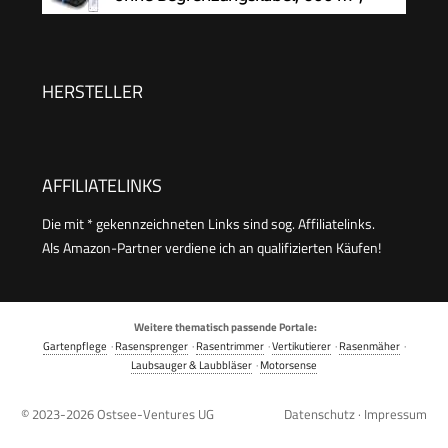
Steigung | mit Station, 9 Messer, 130m Kabel &
RTK+Vision-Navigation,
180 Haken
Rasenmähroboter, KI-Hindernisvermeidung, App
Steuerung, passiert 0,7 m schmale Stellen
HERSTELLER
AFFILIATELINKS
Die mit * gekennzeichneten Links sind sog. Affiliatelinks.
Als Amazon-Partner verdiene ich an qualifizierten Käufen!
Weitere thematisch passende Portale:
Gartenpflege
·
Rasensprenger
·
Rasentrimmer
·
Vertikutierer
·
Rasenmäher
·
Laubsauger & Laubbläser
·
Motorsense
© 2023-2026
Ostsee-Ventures UG
Datenschutz
·
Impressum