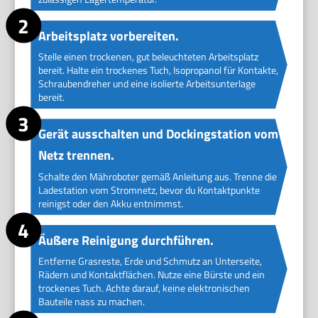
Arbeitsplatz vorbereiten.
Stelle einen trockenen, gut beleuchteten Arbeitsplatz
bereit. Halte ein trockenes Tuch, Isopropanol für Kontakte,
Schraubendreher und eine isolierte Arbeitsunterlage
bereit.
Gerät ausschalten und Dockingstation vom
Netz trennen.
Schalte den Mähroboter gemäß Anleitung aus. Trenne die
Ladestation vom Stromnetz, bevor du Kontaktpunkte
reinigst oder den Akku entnimmst.
Äußere Reinigung durchführen.
Entferne Grasreste, Erde und Schmutz an Unterseite,
Rädern und Kontaktflächen. Nutze eine Bürste und ein
trockenes Tuch. Achte darauf, keine elektronischen
Bauteile nass zu machen.