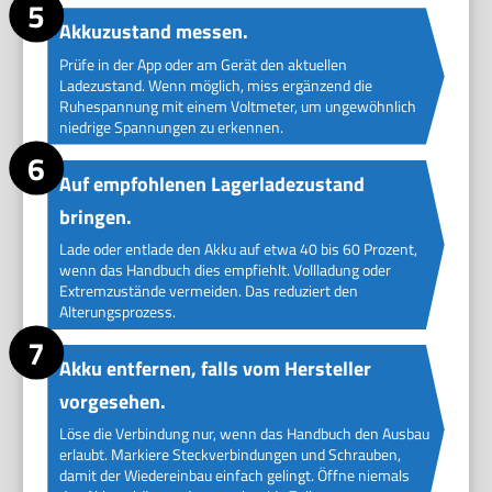
Akkuzustand messen.
Prüfe in der App oder am Gerät den aktuellen
Ladezustand. Wenn möglich, miss ergänzend die
Ruhespannung mit einem Voltmeter, um ungewöhnlich
niedrige Spannungen zu erkennen.
Auf empfohlenen Lagerladezustand
bringen.
Lade oder entlade den Akku auf etwa 40 bis 60 Prozent,
wenn das Handbuch dies empfiehlt. Vollladung oder
Extremzustände vermeiden. Das reduziert den
Alterungsprozess.
Akku entfernen, falls vom Hersteller
vorgesehen.
Löse die Verbindung nur, wenn das Handbuch den Ausbau
erlaubt. Markiere Steckverbindungen und Schrauben,
damit der Wiedereinbau einfach gelingt. Öffne niemals