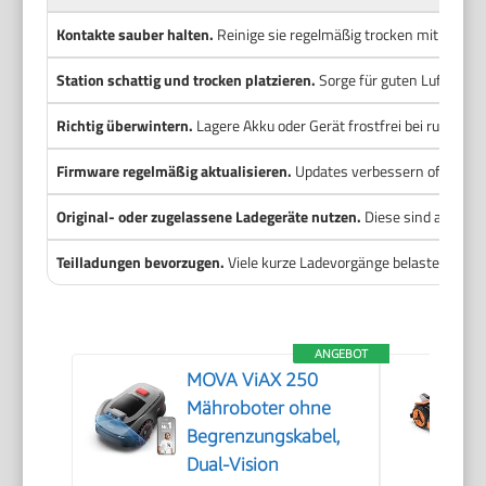
Kontakte sauber halten.
Reinige sie regelmäßig trocken mit einem
Station schattig und trocken platzieren.
Sorge für guten Luftaust
Richtig überwintern.
Lagere Akku oder Gerät frostfrei bei rund 1
Firmware regelmäßig aktualisieren.
Updates verbessern oft das 
Original- oder zugelassene Ladegeräte nutzen.
Diese sind auf Sp
Teilladungen bevorzugen.
Viele kurze Ladevorgänge belasten Li‑Ion
ANGEBOT
MOVA ViAX 250
Mähroboter ohne
Begrenzungskabel,
Dual-Vision