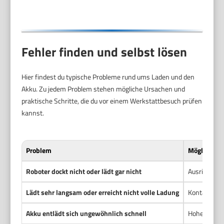
Fehler finden und selbst lösen
Hier findest du typische Probleme rund ums Laden und den
Akku. Zu jedem Problem stehen mögliche Ursachen und
praktische Schritte, die du vor einem Werkstattbesuch prüfen
kannst.
Problem
Mögliche U
Roboter dockt nicht oder lädt gar nicht
Ausrichtung
Lädt sehr langsam oder erreicht nicht volle Ladung
Kontaktwide
Akku entlädt sich ungewöhnlich schnell
Hoher Innen