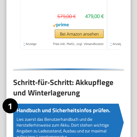
579,00 €
479,00 €
Bei Amazon ansehen
*
Anzeige
Preis inkl. MwSt., zzgl. Versandkosten
*
Anzeige
Schritt‑für‑Schritt: Akkupflege
und Winterlagerung
Handbuch und Sicherheitsinfos prüfen.
Lies zuerst das Benutzerhandbuch und die
Herstellerhinweise zum Akku. Dort stehen wichtige
Angaben zu Ladezustand, Ausbau und zur maximal
zulässigen Lagertemperatur.