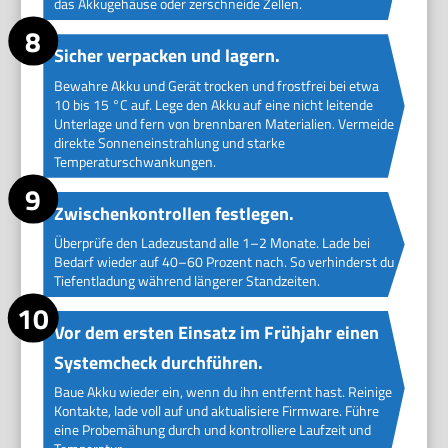
das Akkugehäuse oder zerschneide Zellen.
Sicher verpacken und lagern.
Bewahre Akku und Gerät trocken und frostfrei bei etwa
10 bis 15 °C auf. Lege den Akku auf eine nicht leitende
Unterlage und fern von brennbaren Materialien. Vermeide
direkte Sonneneinstrahlung und starke
Temperaturschwankungen.
Zwischenkontrollen festlegen.
Überprüfe den Ladezustand alle 1–2 Monate. Lade bei
Bedarf wieder auf 40–60 Prozent nach. So verhinderst du
Tiefentladung während längerer Standzeiten.
Vor dem ersten Einsatz im Frühjahr einen
Systemcheck durchführen.
Baue Akku wieder ein, wenn du ihn entfernt hast. Reinige
Kontakte, lade voll auf und aktualisiere Firmware. Führe
eine Probemähung durch und kontrolliere Laufzeit und