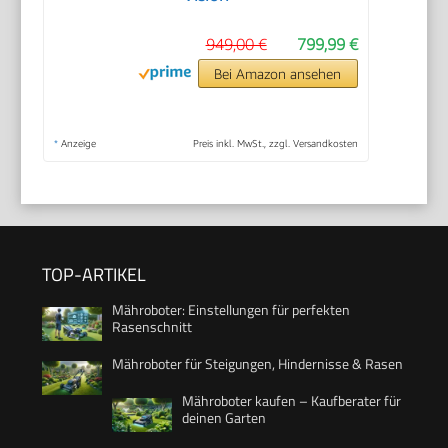
949,00 €
799,99 €
Bei Amazon ansehen
*
Anzeige
Preis inkl. MwSt., zzgl. Versandkosten
TOP-ARTIKEL
Mähroboter: Einstellungen für perfekten
Rasenschnitt
Mähroboter für Steigungen, Hindernisse & Rasen
Mähroboter kaufen – Kaufberater für
deinen Garten