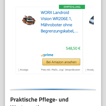
EMPFEHLUNG
WORX Landroid
Vision WR206E.1,
Mähroboter ohne
Begrenzungskabel,
600 m²
548,50 €
Bei Amazon ansehen
*
Anzeige
Preis inkl. MwSt., zzgl. Versandkosten
*
Anzeige
Praktische Pflege‑ und