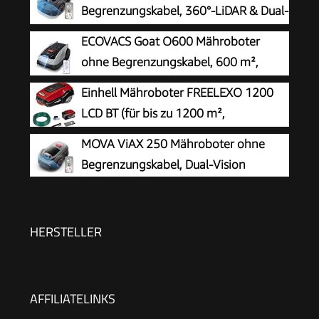
Begrenzungskabel, 360°-LiDAR & Dual-
KI-Vision
ECOVACS Goat O600 Mähroboter
ohne Begrenzungskabel, 600 m²,
RTK+Vision-Navigation,
Einhell Mähroboter FREELEXO 1200
Rasenmähroboter, KI-Hindernisvermeidung, App
LCD BT (für bis zu 1200 m²,
Steuerung, passiert 0,7 m schmale Stellen
Multizonen-Mäher, Bluetooth App-
MOVA ViAX 250 Mähroboter ohne
Steuerung, für Steigungen bis 35%, inkl. PXC-
Begrenzungskabel, Dual-Vision
Akku und Installationszubehör)
HERSTELLER
AFFILIATELINKS