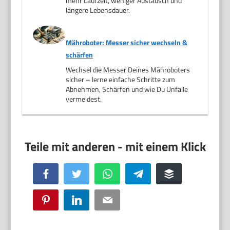
mehr Laufzeit, weniger Austausch und
längere Lebensdauer.
Mähroboter: Messer sicher wechseln &
schärfen
Wechsel die Messer Deines Mähroboters
sicher – lerne einfache Schritte zum
Abnehmen, Schärfen und wie Du Unfälle
vermeidest.
Facebook
Twitter
WhatsApp
Telegram
Buffer
Pinterest
LinkedIn
Email