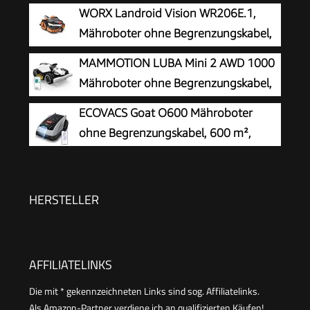
KI-Vision
WORX Landroid Vision WR206E.1,
Mähroboter ohne Begrenzungskabel,
600 m²
MAMMOTION LUBA Mini 2 AWD 1000
Mähroboter ohne Begrenzungskabel,
Empf.1000㎡
ECOVACS Goat O600 Mähroboter
ohne Begrenzungskabel, 600 m²,
RTK+Vision-Navigation,
Rasenmähroboter, KI-Hindernisvermeidung, App
Steuerung, passiert 0,7 m schmale Stellen
HERSTELLER
AFFILIATELINKS
Die mit * gekennzeichneten Links sind sog. Affiliatelinks.
Als Amazon-Partner verdiene ich an qualifizierten Käufen!