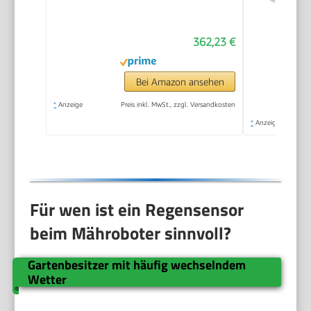
362,23 €
Bei Amazon ansehen
*
Anzeige
Preis inkl. MwSt., zzgl. Versandkosten
*
Anzeige
Für wen ist ein Regensensor
beim Mähroboter sinnvoll?
Gartenbesitzer mit häufig wechselndem
Wetter