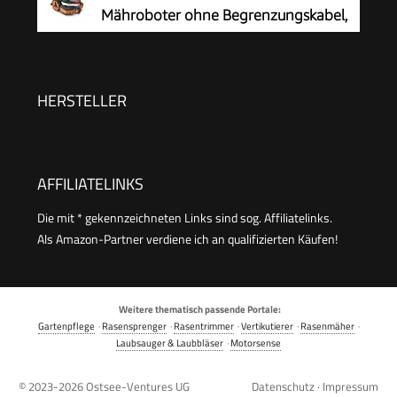
Mähroboter ohne Begrenzungskabel,
600 m²
HERSTELLER
AFFILIATELINKS
Die mit * gekennzeichneten Links sind sog. Affiliatelinks.
Als Amazon-Partner verdiene ich an qualifizierten Käufen!
Weitere thematisch passende Portale:
Gartenpflege
·
Rasensprenger
·
Rasentrimmer
·
Vertikutierer
·
Rasenmäher
·
Laubsauger & Laubbläser
·
Motorsense
© 2023-2026
Ostsee-Ventures UG
Datenschutz
·
Impressum