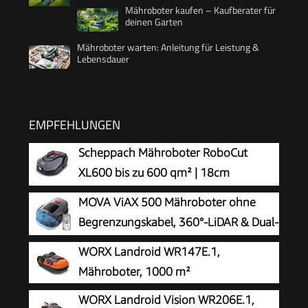
Mähroboter kaufen – Kaufberater für
deinen Garten
Mähroboter warten: Anleitung für Leistung &
Lebensdauer
EMPFEHLUNGEN
Scheppach Mähroboter RoboCut
XL600 bis zu 600 qm² | 18cm
Schnittbreite | 20-60 mm Schnitthöhe
MOVA ViAX 500 Mähroboter ohne
| Regensensor | WiFi & BT | App gesteuert | 35%
Begrenzungskabel, 360°-LiDAR & Dual-
Steigung | mit Station, 9 Messer, 130m Kabel &
KI-Vision
WORX Landroid WR147E.1,
180 Haken
Mähroboter, 1000 m²
WORX Landroid Vision WR206E.1,