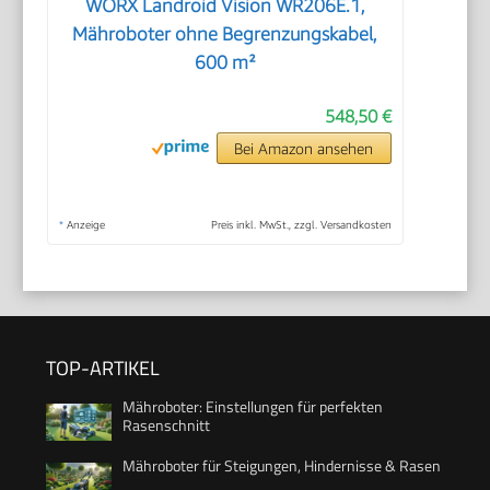
WORX Landroid Vision WR206E.1,
Mähroboter ohne Begrenzungskabel,
600 m²
548,50 €
Bei Amazon ansehen
*
Anzeige
Preis inkl. MwSt., zzgl. Versandkosten
TOP-ARTIKEL
Mähroboter: Einstellungen für perfekten
Rasenschnitt
Mähroboter für Steigungen, Hindernisse & Rasen