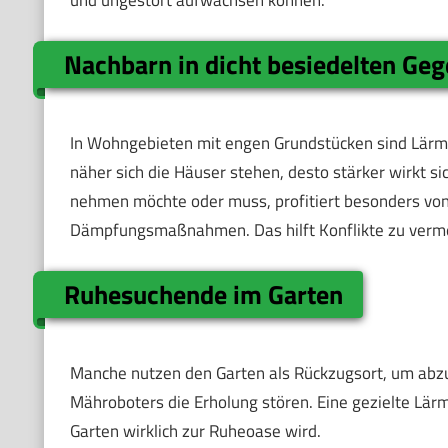
und ungestört aufwachsen können.
Nachbarn in dicht besiedelten Ge
In Wohngebieten mit engen Grundstücken sind Lärmq
näher sich die Häuser stehen, desto stärker wirkt s
nehmen möchte oder muss, profitiert besonders von
Dämpfungsmaßnahmen. Das hilft Konflikte zu vermei
Ruhesuchende im Garten
Manche nutzen den Garten als Rückzugsort, um abzu
Mähroboters die Erholung stören. Eine gezielte Lär
Garten wirklich zur Ruheoase wird.