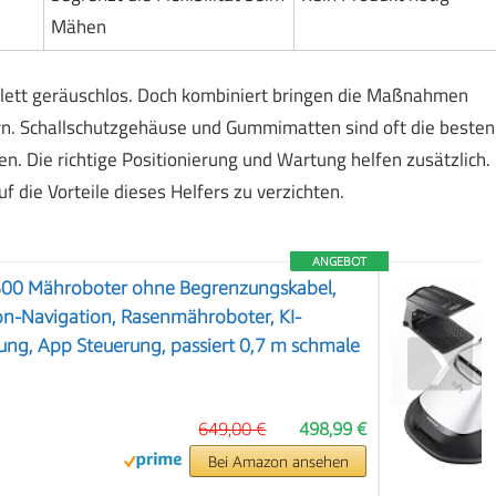
Mähen
lett geräuschlos. Doch kombiniert bringen die Maßnahmen
rn. Schallschutzgehäuse und Gummimatten sind oft die besten
n. Die richtige Positionierung und Wartung helfen zusätzlich.
 die Vorteile dieses Helfers zu verzichten.
ANGEBOT
00 Mähroboter ohne Begrenzungskabel,
on-Navigation, Rasenmähroboter, KI-
ng, App Steuerung, passiert 0,7 m schmale
❯
649,00 €
498,99 €
Bei Amazon ansehen