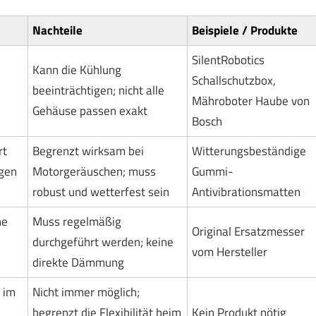
Nachteile
Beispiele / Produkte
SilentRobotics
Kann die Kühlung
Schallschutzbox,
beeinträchtigen; nicht alle
Mähroboter Haube von
Gehäuse passen exakt
Bosch
rt
Begrenzt wirksam bei
Witterungsbeständige
gen
Motorgeräuschen; muss
Gummi-
robust und wetterfest sein
Antivibrationsmatten
he
Muss regelmäßig
Original Ersatzmesser
durchgeführt werden; keine
vom Hersteller
direkte Dämmung
 im
Nicht immer möglich;
begrenzt die Flexibilität beim
Kein Produkt nötig