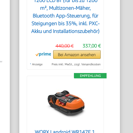
1200 LCD BT (für bis zu 1200
m², Multizonen-Mäher,
Bluetooth App-Steuerung, für
Steigungen bis 35%, inkl. PXC-
Akku und Installationszubehör)
440,00 €
337,00 €
Bei Amazon ansehen
*
Anzeige
Preis inkl. MwSt., zzgl. Versandkosten
EMPFEHLUNG
WORX Landroid WR147E.1,