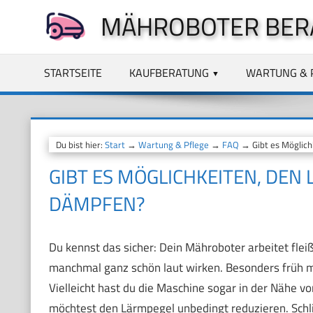
Zum
MÄHROBOTER BER
Inhalt
springen
STARTSEITE
KAUFBERATUNG
WARTUNG & 
Du bist hier:
Start
→
Wartung & Pflege
→
FAQ
→ Gibt es Möglich
GIBT ES MÖGLICHKEITEN, DE
DÄMPFEN?
Du kennst das sicher: Dein Mähroboter arbeitet fl
manchmal ganz schön laut wirken. Besonders früh m
Vielleicht hast du die Maschine sogar in der Nähe 
möchtest den Lärmpegel unbedingt reduzieren. Schlie