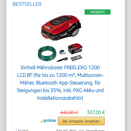
BESTSELLER
ANGEBOT
Einhell Mähroboter FREELEXO 1200
LCD BT (für bis zu 1200 m², Multizonen-
Mäher, Bluetooth App-Steuerung, für
Steigungen bis 35%, inkl. PXC-Akku und
Installationszubehör)
440,00 €
337,00 €
Bei Amazon ansehen
*
Anzeige
Preis inkl. MwSt., zzgl. Versandkosten