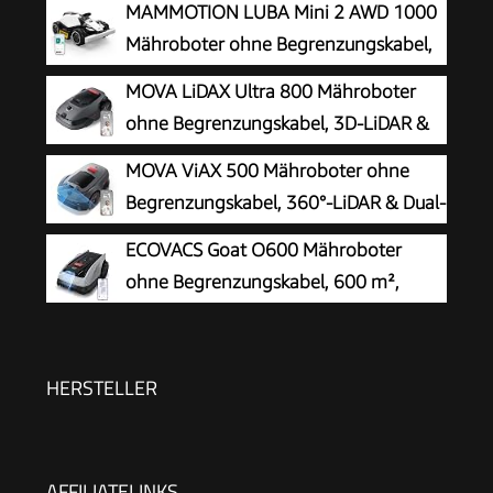
MAMMOTION LUBA Mini 2 AWD 1000
Mähroboter ohne Begrenzungskabel,
Empf.1000㎡
MOVA LiDAX Ultra 800 Mähroboter
ohne Begrenzungskabel, 3D-LiDAR &
KI Vision
MOVA ViAX 500 Mähroboter ohne
Begrenzungskabel, 360°-LiDAR & Dual-
KI-Vision
ECOVACS Goat O600 Mähroboter
ohne Begrenzungskabel, 600 m²,
RTK+Vision-Navigation,
Rasenmähroboter, KI-Hindernisvermeidung, App
Steuerung, passiert 0,7 m schmale Stellen
HERSTELLER
AFFILIATELINKS