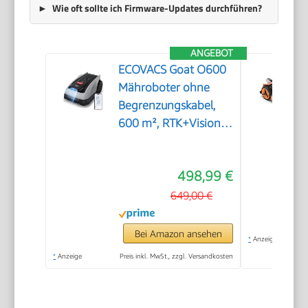
Wie oft sollte ich Firmware-Updates durchführen?
ANGEBOT
ECOVACS Goat O600
Mähroboter ohne
Begrenzungskabel,
600 m², RTK+Vision-
Navigation,
Rasenmähroboter, KI-
498,99 €
Hindernisvermeidung,
App Steuerung,
649,00 €
passiert 0,7 m
schmale Stellen
Bei Amazon ansehen
*
Anzeige
*
Anzeige
Preis inkl. MwSt., zzgl. Versandkosten