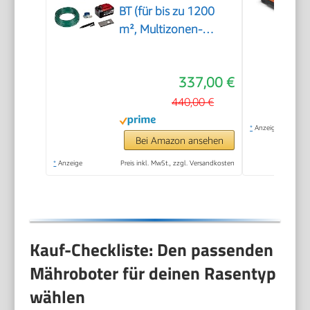
BT (für bis zu 1200
m², Multizonen-
Mäher, Bluetooth
App-Steuerung, für
337,00 €
Steigungen bis 35%,
inkl. PXC-Akku und
440,00 €
Installationszubehör)
*
Anzeige
Bei Amazon ansehen
*
Anzeige
Preis inkl. MwSt., zzgl. Versandkosten
Kauf-Checkliste: Den passenden
Mähroboter für deinen Rasentyp
wählen