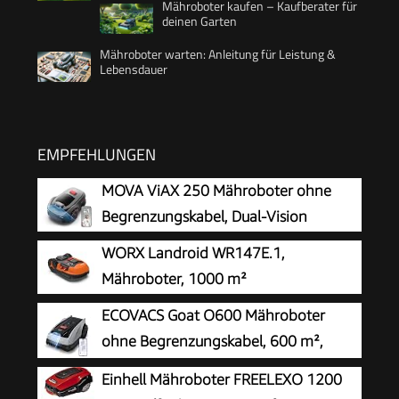
Mähroboter kaufen – Kaufberater für
deinen Garten
Mähroboter warten: Anleitung für Leistung &
Lebensdauer
EMPFEHLUNGEN
MOVA ViAX 250 Mähroboter ohne
Begrenzungskabel, Dual-Vision
WORX Landroid WR147E.1,
Mähroboter, 1000 m²
ECOVACS Goat O600 Mähroboter
ohne Begrenzungskabel, 600 m²,
RTK+Vision-Navigation,
Einhell Mähroboter FREELEXO 1200
Rasenmähroboter, KI-Hindernisvermeidung, App