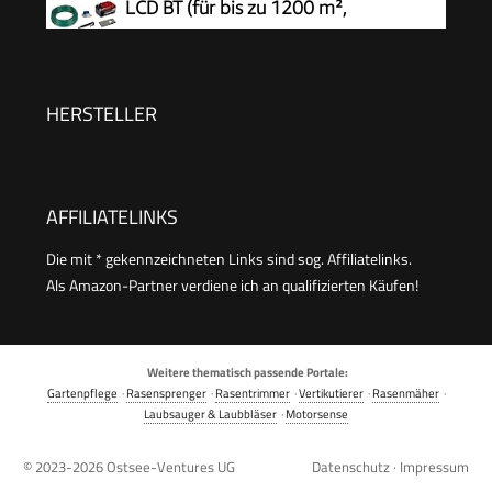
LCD BT (für bis zu 1200 m²,
Steuerung, passiert 0,7 m schmale Stellen
Multizonen-Mäher, Bluetooth App-
Steuerung, für Steigungen bis 35%, inkl. PXC-
Akku und Installationszubehör)
HERSTELLER
AFFILIATELINKS
Die mit * gekennzeichneten Links sind sog. Affiliatelinks.
Als Amazon-Partner verdiene ich an qualifizierten Käufen!
Weitere thematisch passende Portale:
Gartenpflege
·
Rasensprenger
·
Rasentrimmer
·
Vertikutierer
·
Rasenmäher
·
Laubsauger & Laubbläser
·
Motorsense
© 2023-2026
Ostsee-Ventures UG
Datenschutz
·
Impressum