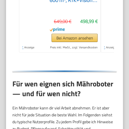
600 m², RTK+Vision-
Navigation,
Rasenmähroboter, KI-
649,00 €
498,99 €
Hindernisvermeidung,
App Steuerung,
passiert 0,7 m
Bei Amazon ansehen
schmale Stellen
*
Anzeige
Preis inkl. MwSt., zzgl. Versandkosten
*
Anzeige
Für wen eignen sich Mähroboter
— und für wen nicht?
Ein Mähroboter kann dir viel Arbeit abnehmen. Er ist aber
nicht für jede Situation die beste Wahl. Im Folgenden siehst
du typische Nutzerprofile. Zu jedem Profil gebe ich Hinweise
zu Budget, Pflegeaufwand, Schnittqualität und