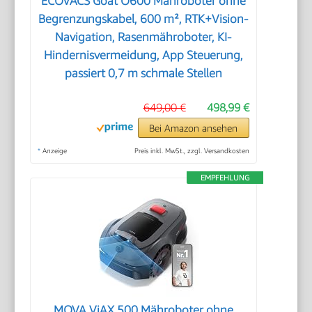
ECOVACS Goat O600 Mähroboter ohne
Begrenzungskabel, 600 m², RTK+Vision-
Navigation, Rasenmähroboter, KI-
Hindernisvermeidung, App Steuerung,
passiert 0,7 m schmale Stellen
649,00 €
498,99 €
Bei Amazon ansehen
*
Anzeige
Preis inkl. MwSt., zzgl. Versandkosten
EMPFEHLUNG
MOVA ViAX 500 Mähroboter ohne