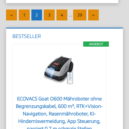
Seitennummerierung
Vorherige
Nächste
«
1
2
3
4
…
29
»
der
Beiträge
Beiträge
Beiträge
BESTSELLER
ANGEBOT
ECOVACS Goat O600 Mähroboter ohne
Begrenzungskabel, 600 m², RTK+Vision-
Navigation, Rasenmähroboter, KI-
Hindernisvermeidung, App Steuerung,
passiert 0,7 m schmale Stellen