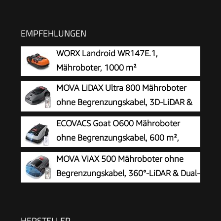
EMPFEHLUNGEN
WORX Landroid WR147E.1,
Mähroboter, 1000 m²
MOVA LiDAX Ultra 800 Mähroboter
ohne Begrenzungskabel, 3D-LiDAR &
KI Vision
ECOVACS Goat O600 Mähroboter
ohne Begrenzungskabel, 600 m²,
RTK+Vision-Navigation,
MOVA ViAX 500 Mähroboter ohne
Rasenmähroboter, KI-Hindernisvermeidung, App
Begrenzungskabel, 360°-LiDAR & Dual-
Steuerung, passiert 0,7 m schmale Stellen
KI-Vision
HERSTELLER