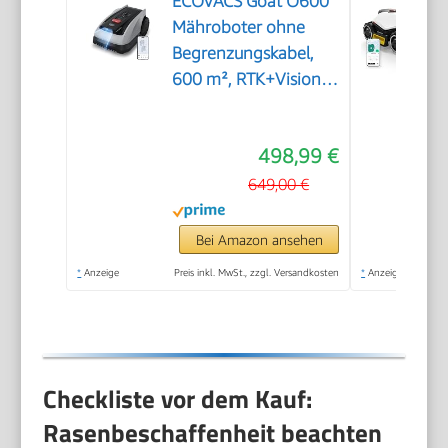
ECOVACS Goat O600
Mähroboter ohne
Begrenzungskabel,
600 m², RTK+Vision-
Navigation,
Rasenmähroboter, KI-
498,99 €
Hindernisvermeidung,
App Steuerung,
649,00 €
passiert 0,7 m
schmale Stellen
Bei Amazon ansehen
*
Anzeige
Preis inkl. MwSt., zzgl. Versandkosten
*
Anzeige
Checkliste vor dem Kauf:
Rasenbeschaffenheit beachten