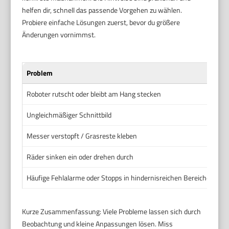
helfen dir, schnell das passende Vorgehen zu wählen.
Probiere einfache Lösungen zuerst, bevor du größere
Änderungen vornimmst.
Problem
W
Roboter rutscht oder bleibt am Hang stecken
S
Ungleichmäßiger Schnittbild
U
Messer verstopft / Grasreste kleben
M
Räder sinken ein oder drehen durch
W
Häufige Fehlalarme oder Stopps in hindernisreichen Bereichen
V
Kurze Zusammenfassung: Viele Probleme lassen sich durch
Beobachtung und kleine Anpassungen lösen. Miss