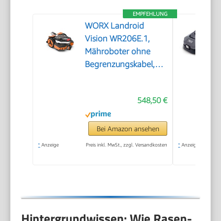
EMPFEHLUNG
WORX Landroid
Vision WR206E.1,
Mähroboter ohne
Begrenzungskabel,
600 m²
548,50 €
Bei Amazon ansehen
*
Anzeige
Preis inkl. MwSt., zzgl. Versandkosten
*
Anzeige
Hintergrundwissen: Wie Rasen-