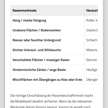
Rasenmerkmale
Herausforderu
Hang / starke Steigung
Rollen können 
Unebene Flächen / Bodensenken
Starke Erschüt
Nasser oder feuchter Untergrund
Schlechte Trakt
Dichter Unkraut- und Wildwuchs
Motorische Bel
Verschattete Flächen / moosiger Rasen
Dünner, unglei
Hindernisreiche Gärten / enge Beete
Häufige Kollis
Mischflächen mit Übergängen zu Kies oder Erde
Übergänge führ
Die richtige Einschätzung der Rasenbeschaffenheit macht
die Modellwahl deutlich einfacher. Wenn du die relevanten
Merkmale deines Rasens kennst, kannst du gezielt nach