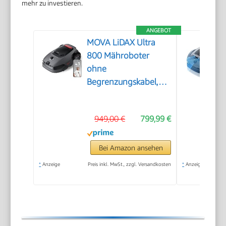
mehr zu investieren.
ANGEBOT
MOVA LiDAX Ultra
800 Mähroboter
ohne
Begrenzungskabel,
3D-LiDAR & KI Vision
949,00 €
799,99 €
Bei Amazon ansehen
*
Anzeige
Preis inkl. MwSt., zzgl. Versandkosten
*
Anzeige