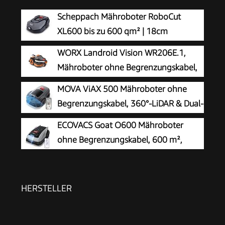
Scheppach Mähroboter RoboCut
XL600 bis zu 600 qm² | 18cm
Schnittbreite | 20-60 mm Schnitthöhe
WORX Landroid Vision WR206E.1,
| Regensensor | WiFi & BT | App gesteuert | 35%
Mähroboter ohne Begrenzungskabel,
Steigung | mit Station, 9 Messer, 130m Kabel &
600 m²
MOVA ViAX 500 Mähroboter ohne
180 Haken
Begrenzungskabel, 360°-LiDAR & Dual-
KI-Vision
ECOVACS Goat O600 Mähroboter
ohne Begrenzungskabel, 600 m²,
RTK+Vision-Navigation,
Rasenmähroboter, KI-Hindernisvermeidung, App
Steuerung, passiert 0,7 m schmale Stellen
HERSTELLER