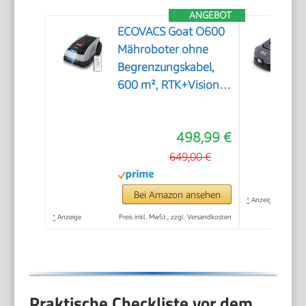
ANGEBOT
ECOVACS Goat O600
Mähroboter ohne
Begrenzungskabel,
600 m², RTK+Vision-
Navigation,
Rasenmähroboter, KI-
498,99 €
Hindernisvermeidung,
App Steuerung,
649,00 €
passiert 0,7 m
schmale Stellen
Bei Amazon ansehen
*
Anzeige
*
Anzeige
Preis inkl. MwSt., zzgl. Versandkosten
Praktische Checkliste vor dem