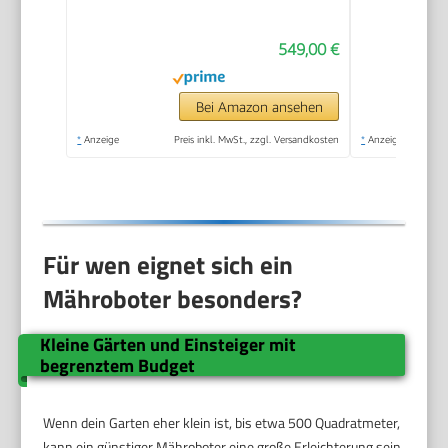
Vision
549,00 €
Bei Amazon ansehen
*
Anzeige
Preis inkl. MwSt., zzgl. Versandkosten
*
Anzeige
Für wen eignet sich ein
Mähroboter besonders?
Kleine Gärten und Einsteiger mit
begrenztem Budget
Wenn dein Garten eher klein ist, bis etwa 500 Quadratmeter,
kann ein günstiger Mähroboter eine große Erleichterung sein.