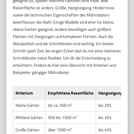
geeignet ist, spielen mehrere Faktoren eine Rolle. Jede
Rasenfläche ist anders. Größe, Hangneigung, Hindernisse
sowie die technischen Eigenschaften des Mähroboters
beeinflussen die Wahl. Einige Modelle sind eher für kleine,
ebene Gärten geeignet, andere bewältigen auch größere
Flächen mit Steigungen und komplexen Formen. Auch die
Akkulaufzeit und die Schnittbreite sind wichtig. Ein breiter
Schnitt spart Zeit, bei engen Ecken bist du mit einer kleineren
Schnittbreite meist flexibler. Um dir die Entscheidung zu
erleichtern, findest du hier eine Übersicht mit Kriterien und
Beispielen gängiger Mähroboter.
Kriterium
Empfohlene Rasenfläche
Hangneigung
Umg
Kleine Gärten
bis ca. 500 m²
bis 20%
Ein
Mittlere Gärten
500 bis 1500 m²
bis 35%
For
Große Gärten
über 1500 m²
bis 45%
Kom