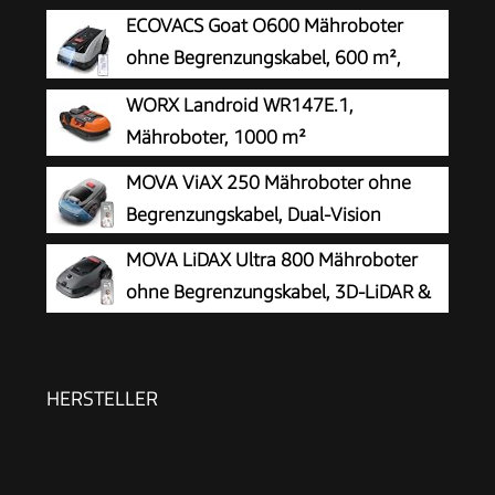
ECOVACS Goat O600 Mähroboter
ohne Begrenzungskabel, 600 m²,
RTK+Vision-Navigation,
WORX Landroid WR147E.1,
Rasenmähroboter, KI-Hindernisvermeidung, App
Mähroboter, 1000 m²
Steuerung, passiert 0,7 m schmale Stellen
MOVA ViAX 250 Mähroboter ohne
Begrenzungskabel, Dual-Vision
MOVA LiDAX Ultra 800 Mähroboter
ohne Begrenzungskabel, 3D-LiDAR &
KI Vision
HERSTELLER