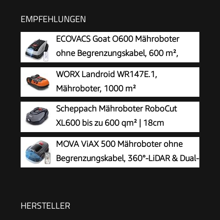
EMPFEHLUNGEN
ECOVACS Goat O600 Mähroboter
ohne Begrenzungskabel, 600 m²,
RTK+Vision-Navigation,
WORX Landroid WR147E.1,
Rasenmähroboter, KI-Hindernisvermeidung, App
Mähroboter, 1000 m²
Steuerung, passiert 0,7 m schmale Stellen
Scheppach Mähroboter RoboCut
XL600 bis zu 600 qm² | 18cm
Schnittbreite | 20-60 mm Schnitthöhe
MOVA ViAX 500 Mähroboter ohne
| Regensensor | WiFi & BT | App gesteuert | 35%
Begrenzungskabel, 360°-LiDAR & Dual-
Steigung | mit Station, 9 Messer, 130m Kabel &
KI-Vision
180 Haken
HERSTELLER