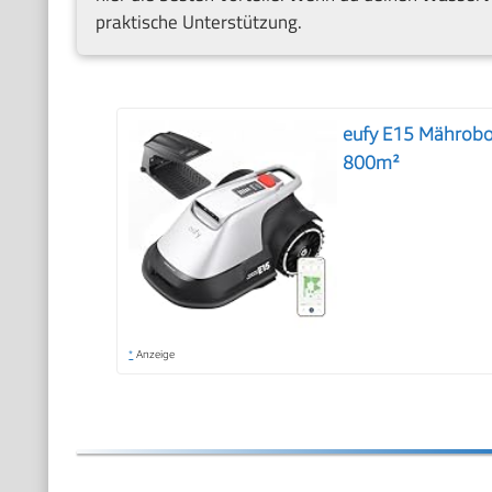
praktische Unterstützung.
eufy E15 Mährobo
800m²
*
Anzeige