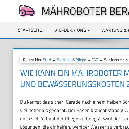
Zum
MÄHROBOTER BER
Inhalt
springen
STARTSEITE
KAUFBERATUNG
WARTUNG & 
Du bist hier:
Start
→
Wartung & Pflege
→
FAQ
→ Wie kann ein Mä
WIE KANN EIN MÄHROBOTER 
UND BEWÄSSERUNGSKOSTEN Z
Du kennst das sicher: Gerade nach einem heißen So
viel höher als gedacht. Der Rasen braucht ständig 
noch viel Zeit mit der Pflege verbringst, wird der Ga
Lösungen, die dir helfen, weniger Wasser zu verbra