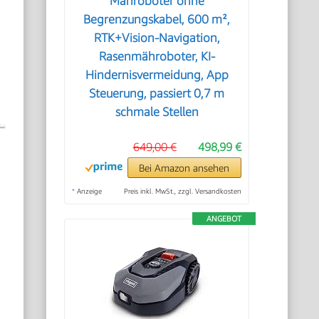
Mähroboter ohne
Begrenzungskabel, 600 m²,
RTK+Vision-Navigation,
Rasenmähroboter, KI-
Hindernisvermeidung, App
Steuerung, passiert 0,7 m
schmale Stellen
649,00 €
498,99 €
Bei Amazon ansehen
*
Anzeige
Preis inkl. MwSt., zzgl. Versandkosten
ANGEBOT