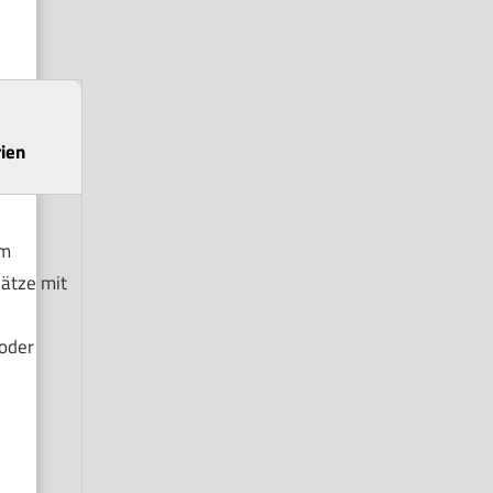
ien
em
lätze mit
oder