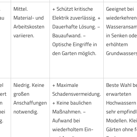
.
Mittel.
+ Schützt kritische
Geeignet bei
au
Material- und
Elektrik zuverlässig. +
wiederkehre
Arbeitskosten
Dauerhafte Lösung. −
Wasseransa
variieren.
Bauaufwand. −
in Senken ode
Optische Eingriffe in
erhöhtem
den Garten möglich.
Grundwassers
el
Niedrig. Keine
+ Maximale
Beste Wahl be
ert
großen
Schadensvermeidung.
erwarteten
en
Anschaffungen
+ Keine baulichen
Hochwassern 
bei
notwendig.
Maßnahmen. −
sehr empfindl
g.
Aufwand bei
Modellen. Kle
wiederholtem Ein-
Gärten ohne f