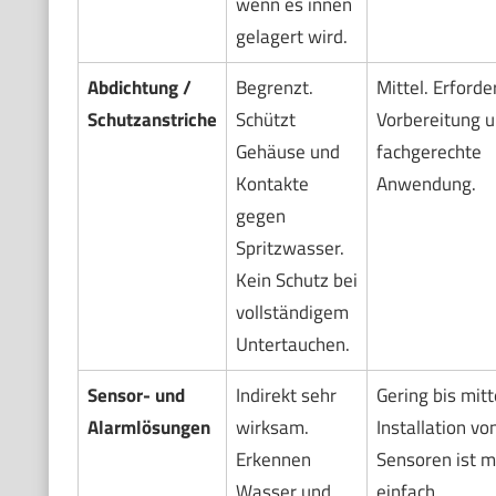
wenn es innen
gelagert wird.
Abdichtung /
Begrenzt.
Mittel. Erforde
Schutzanstriche
Schützt
Vorbereitung 
Gehäuse und
fachgerechte
Kontakte
Anwendung.
gegen
Spritzwasser.
Kein Schutz bei
vollständigem
Untertauchen.
Sensor- und
Indirekt sehr
Gering bis mitt
Alarmlösungen
wirksam.
Installation vo
Erkennen
Sensoren ist m
Wasser und
einfach.