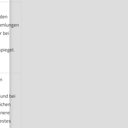
nden
mmlungen
r bei
piegel.
i
und bei
ichen
inere
estes