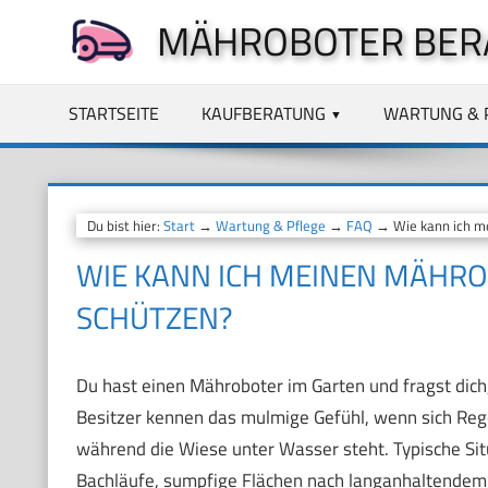
Zum
MÄHROBOTER BER
Inhalt
springen
STARTSEITE
KAUFBERATUNG
WARTUNG & 
Du bist hier:
Start
→
Wartung & Pflege
→
FAQ
→ Wie kann ich m
WIE KANN ICH MEINEN MÄH
SCHÜTZEN?
Du hast einen Mähroboter im Garten und fragst dich,
Besitzer kennen das mulmige Gefühl, wenn sich Reg
während die Wiese unter Wasser steht. Typische Sit
Bachläufe, sumpfige Flächen nach langanhaltendem