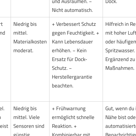
und Ausräumen. −
Dock.
Nicht automatisch.
rt
Niedrig bis
+ Verbessert Schutz
Hilfreich in R
und
mittel.
gegen Feuchtigkeit. +
mit hoher Luf
Materialkosten
Kann Lebensdauer
oder häufige
moderat.
erhöhen. − Kein
Spritzwasser.
Ersatz für Dock-
Ergänzend zu
Schutz. −
Maßnahmen.
Herstellergarantie
beachten.
el.
Niedrig bis
+ Frühwarnung
Gut, wenn du 
n
mittel. Viele
ermöglicht schnelle
Nähe bist ode
eist
Sensoren sind
Reaktion. +
automatisiert
günstig.
Kombinierbar mit
Benachrichti