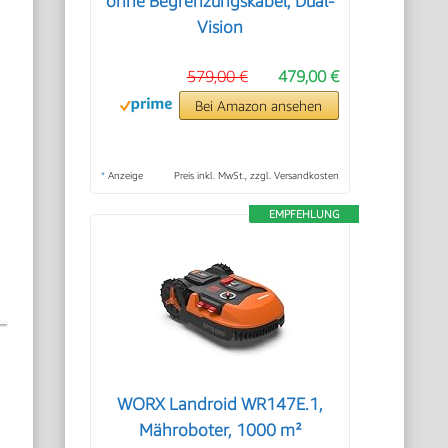
ohne Begrenzungskabel, Dual-
Vision
579,00 €
479,00 €
Bei Amazon ansehen
*
Anzeige
Preis inkl. MwSt., zzgl. Versandkosten
EMPFEHLUNG
WORX Landroid WR147E.1,
Mähroboter, 1000 m²