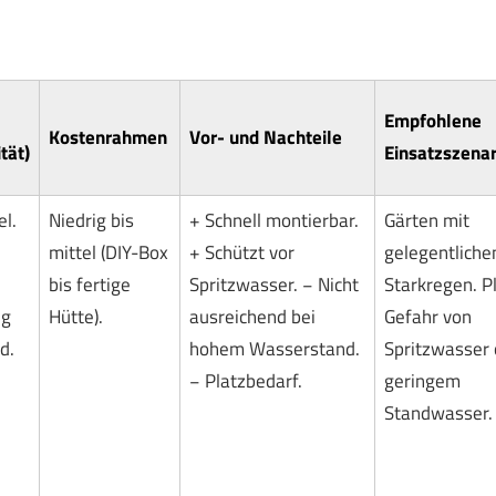
Empfohlene
Kostenrahmen
Vor- und Nachteile
tät)
Einsatzszenar
el.
Niedrig bis
+ Schnell montierbar.
Gärten mit
mittel (DIY-Box
+ Schützt vor
gelegentlich
bis fertige
Spritzwasser. − Nicht
Starkregen. P
ng
Hütte).
ausreichend bei
Gefahr von
d.
hohem Wasserstand.
Spritzwasser 
− Platzbedarf.
geringem
Standwasser.