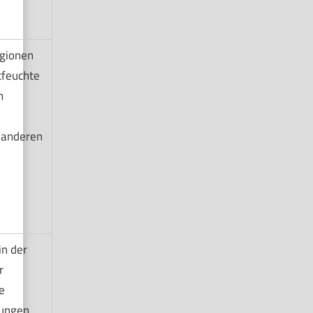
egionen
tfeuchte
m
 anderen
in der
r
e
gungen