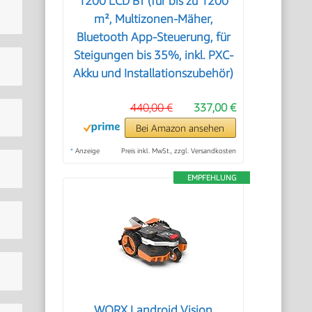
1200 LCD BT (für bis zu 1200
m², Multizonen-Mäher,
Bluetooth App-Steuerung, für
Steigungen bis 35%, inkl. PXC-
Akku und Installationszubehör)
440,00 €
337,00 €
Bei Amazon ansehen
*
Anzeige
Preis inkl. MwSt., zzgl. Versandkosten
EMPFEHLUNG
WORX Landroid Vision