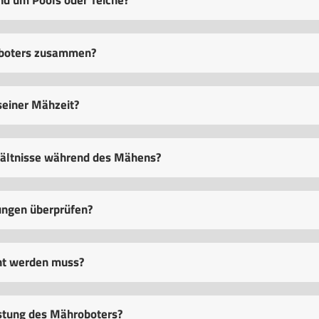
nd um Pools oder Teiche?
roboters zusammen?
seiner Mähzeit?
hältnisse während des Mähens?
ungen überprüfen?
ht werden muss?
eistung des Mähroboters?