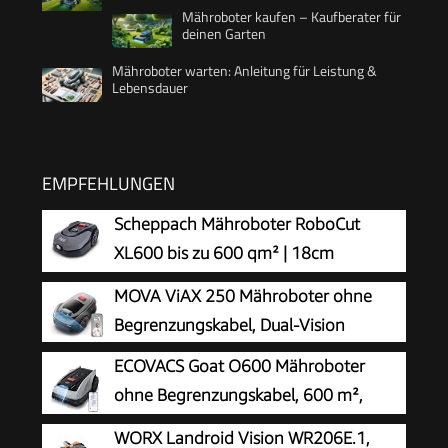
Mähroboter kaufen – Kaufberater für
deinen Garten
Mähroboter warten: Anleitung für Leistung &
Lebensdauer
EMPFEHLUNGEN
Scheppach Mähroboter RoboCut
XL600 bis zu 600 qm² | 18cm
Schnittbreite | 20-60 mm Schnitthöhe
MOVA ViAX 250 Mähroboter ohne
| Regensensor | WiFi & BT | App gesteuert | 35%
Begrenzungskabel, Dual-Vision
Steigung | mit Station, 9 Messer, 130m Kabel &
ECOVACS Goat O600 Mähroboter
180 Haken
ohne Begrenzungskabel, 600 m²,
RTK+Vision-Navigation,
WORX Landroid Vision WR206E.1,