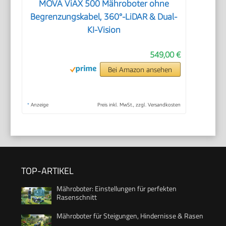
MOVA ViAX 500 Mähroboter ohne
Begrenzungskabel, 360°-LiDAR & Dual-
KI-Vision
549,00 €
Bei Amazon ansehen
*
Anzeige
Preis inkl. MwSt., zzgl. Versandkosten
TOP-ARTIKEL
Mähroboter: Einstellungen für perfekten
Rasenschnitt
Mähroboter für Steigungen, Hindernisse & Rasen