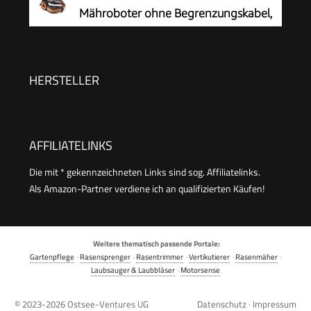
Rasenmähroboter, KI-Hindernisvermeidung, App
Mähroboter ohne Begrenzungskabel,
Steuerung, passiert 0,7 m schmale Stellen
600 m²
HERSTELLER
AFFILIATELINKS
Die mit * gekennzeichneten Links sind sog. Affiliatelinks.
Als Amazon-Partner verdiene ich an qualifizierten Käufen!
Weitere thematisch passende Portale:
Gartenpflege
·
Rasensprenger
·
Rasentrimmer
·
Vertikutierer
·
Rasenmäher
·
Laubsauger & Laubbläser
·
Motorsense
© 2023-2026
Ostsee-Ventures UG
Datenschutz
·
Impressum