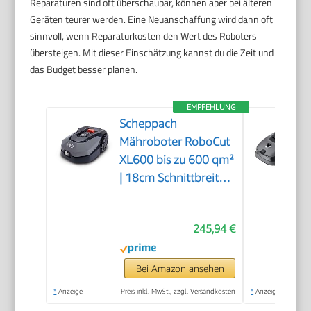
Reparaturen sind oft überschaubar, können aber bei älteren
Geräten teurer werden. Eine Neuanschaffung wird dann oft
sinnvoll, wenn Reparaturkosten den Wert des Roboters
übersteigen. Mit dieser Einschätzung kannst du die Zeit und
das Budget besser planen.
EMPFEHLUNG
Scheppach
Mähroboter RoboCut
XL600 bis zu 600 qm²
| 18cm Schnittbreite |
20-60 mm
Schnitthöhe |
245,94 €
Regensensor | WiFi &
BT | App gesteuert |
35% Steigung | mit
Bei Amazon ansehen
Station, 9 Messer,
*
Anzeige
Preis inkl. MwSt., zzgl. Versandkosten
*
Anzeige
130m Kabel & 180