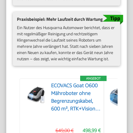
Praxisbeispiel: Mehr Laufzeit durch Wartung
Ein Nutzer des Husqvarna Automower berichtet, dass er
mit regelmäßiger Reinigung und rechtzeitigem
Klingenwechsel die Laufzeit seines Roboters um
mehrere Jahre verlängert hat. Statt nach sieben Jahren
einen Neuen zu kaufen, konnte er das Gerät neun Jahre
nutzen – das zeigt, wie wichtig einfache Wartung ist.
ANGEBOT
ECOVACS Goat O600
Mähroboter ohne
Begrenzungskabel,
600 m², RTK+Vision-
Navigation,
Rasenmähroboter, KI-
649,00 €
498,99 €
Hindernisvermeidung,