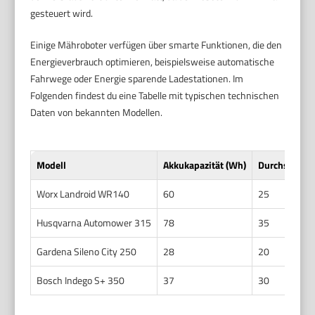
gesteuert wird.
Einige Mähroboter verfügen über smarte Funktionen, die den
Energieverbrauch optimieren, beispielsweise automatische
Fahrwege oder Energie sparende Ladestationen. Im
Folgenden findest du eine Tabelle mit typischen technischen
Daten von bekannten Modellen.
Modell
Akkukapazität (Wh)
Durchschnitt
Worx Landroid WR140
60
25
Husqvarna Automower 315
78
35
Gardena Sileno City 250
28
20
Bosch Indego S+ 350
37
30