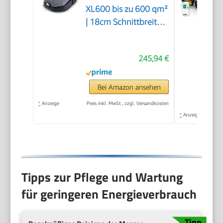
XL600 bis zu 600 qm²
| 18cm Schnittbreite |
20-60 mm
Schnitthöhe |
245,94 €
Regensensor | WiFi &
BT | App gesteuert |
35% Steigung | mit
Bei Amazon ansehen
Station, 9 Messer,
*
Anzeige
Preis inkl. MwSt., zzgl. Versandkosten
130m Kabel & 180
*
Anzeige
Haken
Tipps zur Pflege und Wartung
für geringeren Energieverbrauch