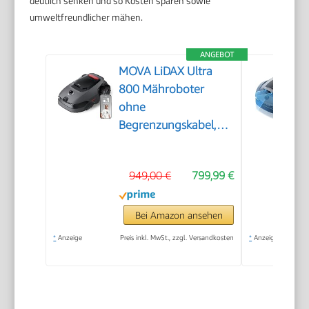
deutlich senken und so Kosten sparen sowie
umweltfreundlicher mähen.
ANGEBOT
MOVA LiDAX Ultra
800 Mähroboter
ohne
Begrenzungskabel,
3D-LiDAR & KI Vision
949,00 €
799,99 €
Bei Amazon ansehen
*
Anzeige
Preis inkl. MwSt., zzgl. Versandkosten
*
Anzeige