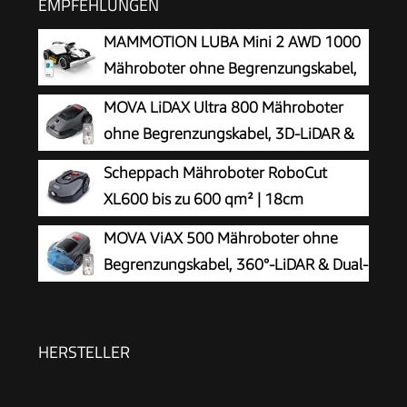
EMPFEHLUNGEN
MAMMOTION LUBA Mini 2 AWD 1000
Mähroboter ohne Begrenzungskabel,
Empf.1000㎡
MOVA LiDAX Ultra 800 Mähroboter
ohne Begrenzungskabel, 3D-LiDAR &
KI Vision
Scheppach Mähroboter RoboCut
XL600 bis zu 600 qm² | 18cm
Schnittbreite | 20-60 mm Schnitthöhe
MOVA ViAX 500 Mähroboter ohne
| Regensensor | WiFi & BT | App gesteuert | 35%
Begrenzungskabel, 360°-LiDAR & Dual-
Steigung | mit Station, 9 Messer, 130m Kabel &
KI-Vision
180 Haken
HERSTELLER