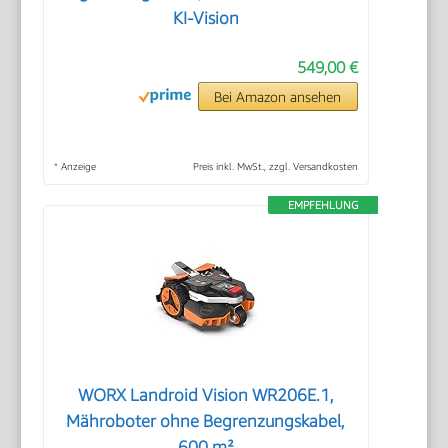
KI-Vision
549,00 €
Bei Amazon ansehen
*
Anzeige
Preis inkl. MwSt., zzgl. Versandkosten
EMPFEHLUNG
WORX Landroid Vision WR206E.1,
Mähroboter ohne Begrenzungskabel,
600 m²