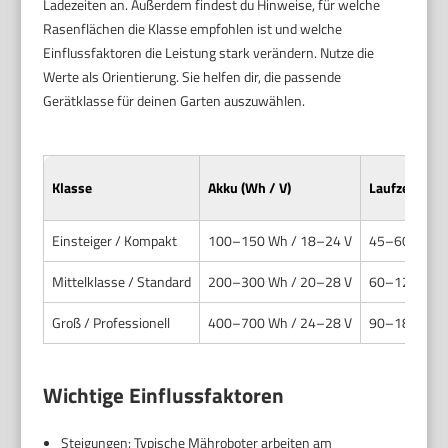
Ladezeiten an. Außerdem findest du Hinweise, für welche
Rasenflächen die Klasse empfohlen ist und welche
Einflussfaktoren die Leistung stark verändern. Nutze die
Werte als Orientierung. Sie helfen dir, die passende
Gerätklasse für deinen Garten auszuwählen.
Klasse
Akku (Wh / V)
Laufzeit pro
Einsteiger / Kompakt
100–150 Wh / 18–24 V
45–60 Minu
Mittelklasse / Standard
200–300 Wh / 20–28 V
60–120 Min
Groß / Professionell
400–700 Wh / 24–28 V
90–180 Min
Wichtige Einflussfaktoren
Steigungen: Typische Mähroboter arbeiten am