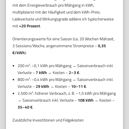
mit dem Energieverbrauch pro Mähgang in kWh,
multiplizierst mit der Häufigkeit und dem kWh-Preis.
Ladeverluste und Wirkungsgrade addiere ich typischerweise
mit
+20 Prozent
.
Orientierungswerte für eine Saison (ca. 20 Wochen Mähzeit,
3 Sessions/Woche, angenommene Strompreise ~
0,35
€/kWh
):
200 m²: ~0,1 kWh pro Mähgang → Saisonverbrauch inkl.
Verluste ~
7 kWh
→ Kosten ~
2–3 €
.
800 m²: ~0,4 kWh pro Mähgang → Saisonverbrauch inkl.
Verluste ~
29 kWh
→ Kosten ~
10–11 €
.
2.500 m²: höherer Verbrauch, z. B. ~1,5 kWh pro Mähgang
→ Saisonverbrauch inkl. Verluste ~
108 kWh
→ Kosten ~
35–40 €
.
Zusätzliche Investitionen und Folgekosten