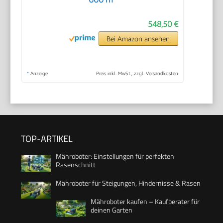
548,50 €
Bei Amazon ansehen
*
Anzeige
Preis inkl. MwSt., zzgl. Versandkosten
TOP-ARTIKEL
Mähroboter: Einstellungen für perfekten
Rasenschnitt
Mähroboter für Steigungen, Hindernisse & Rasen
Mähroboter kaufen – Kaufberater für
deinen Garten