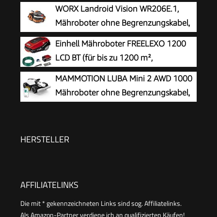
KI Vision
WORX Landroid Vision WR206E.1,
Mähroboter ohne Begrenzungskabel,
600 m²
Einhell Mähroboter FREELEXO 1200
LCD BT (für bis zu 1200 m²,
Multizonen-Mäher, Bluetooth App-
MAMMOTION LUBA Mini 2 AWD 1000
Steuerung, für Steigungen bis 35%, inkl. PXC-
Mähroboter ohne Begrenzungskabel,
Akku und Installationszubehör)
Empf.1000㎡
HERSTELLER
AFFILIATELINKS
Die mit * gekennzeichneten Links sind sog. Affiliatelinks.
Als Amazon-Partner verdiene ich an qualifizierten Käufen!