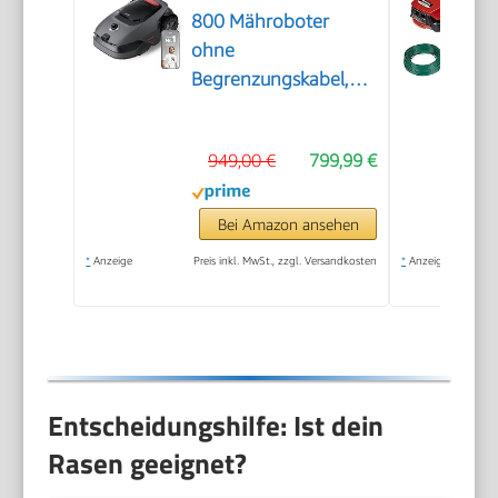
800 Mähroboter
ohne
Begrenzungskabel,
3D-LiDAR & KI Vision
949,00 €
799,99 €
Bei Amazon ansehen
*
Anzeige
Preis inkl. MwSt., zzgl. Versandkosten
*
Anzeige
Entscheidungshilfe: Ist dein
Rasen geeignet?