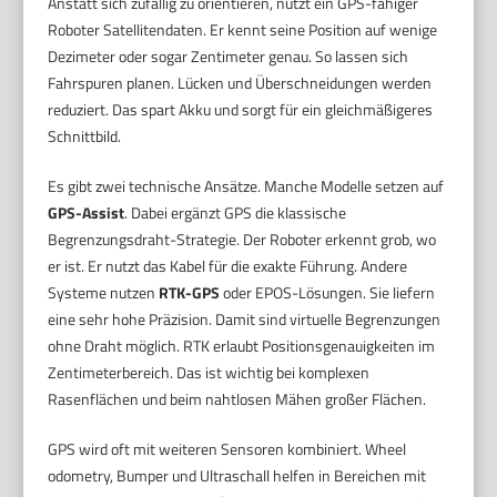
Anstatt sich zufällig zu orientieren, nutzt ein GPS-fähiger
Roboter Satellitendaten. Er kennt seine Position auf wenige
Dezimeter oder sogar Zentimeter genau. So lassen sich
Fahrspuren planen. Lücken und Überschneidungen werden
reduziert. Das spart Akku und sorgt für ein gleichmäßigeres
Schnittbild.
Es gibt zwei technische Ansätze. Manche Modelle setzen auf
GPS-Assist
. Dabei ergänzt GPS die klassische
Begrenzungsdraht-Strategie. Der Roboter erkennt grob, wo
er ist. Er nutzt das Kabel für die exakte Führung. Andere
Systeme nutzen
RTK-GPS
oder EPOS-Lösungen. Sie liefern
eine sehr hohe Präzision. Damit sind virtuelle Begrenzungen
ohne Draht möglich. RTK erlaubt Positionsgenauigkeiten im
Zentimeterbereich. Das ist wichtig bei komplexen
Rasenflächen und beim nahtlosen Mähen großer Flächen.
GPS wird oft mit weiteren Sensoren kombiniert. Wheel
odometry, Bumper und Ultraschall helfen in Bereichen mit