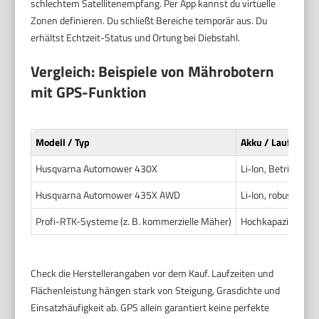
schlechtem Satellitenempfang. Per App kannst du virtuelle
Zonen definieren. Du schließt Bereiche temporär aus. Du
erhältst Echtzeit-Status und Ortung bei Diebstahl.
Vergleich: Beispiele von Mährobotern
mit GPS-Funktion
Modell / Typ
Akku / Laufzeit
Husqvarna Automower 430X
Li‑Ion, Betriebsze
Husqvarna Automower 435X AWD
Li‑Ion, robuste Fah
Profi-RTK-Systeme (z. B. kommerzielle Mäher)
Hochkapazitative A
Check die Herstellerangaben vor dem Kauf. Laufzeiten und
Flächenleistung hängen stark von Steigung, Grasdichte und
Einsatzhäufigkeit ab. GPS allein garantiert keine perfekte