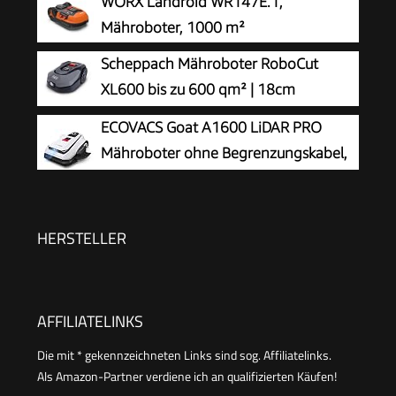
WORX Landroid WR147E.1,
Mähroboter, 1000 m²
Scheppach Mähroboter RoboCut
XL600 bis zu 600 qm² | 18cm
Schnittbreite | 20-60 mm Schnitthöhe
ECOVACS Goat A1600 LiDAR PRO
| Regensensor | WiFi & BT | App gesteuert | 35%
Mähroboter ohne Begrenzungskabel,
Steigung | mit Station, 9 Messer, 130m Kabel &
1.600 m², 360° Dual-LiDAR-
180 Haken
Navigation, automatische Kartierung, KI-3D-
Hindernisvermeidung, superschnelles Laden,
HERSTELLER
50% Steigung
AFFILIATELINKS
Die mit * gekennzeichneten Links sind sog. Affiliatelinks.
Als Amazon-Partner verdiene ich an qualifizierten Käufen!