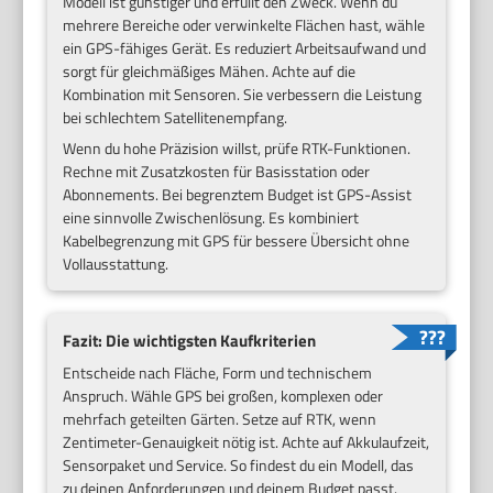
Modell ist günstiger und erfüllt den Zweck. Wenn du
mehrere Bereiche oder verwinkelte Flächen hast, wähle
ein GPS-fähiges Gerät. Es reduziert Arbeitsaufwand und
sorgt für gleichmäßiges Mähen. Achte auf die
Kombination mit Sensoren. Sie verbessern die Leistung
bei schlechtem Satellitenempfang.
Wenn du hohe Präzision willst, prüfe RTK-Funktionen.
Rechne mit Zusatzkosten für Basisstation oder
Abonnements. Bei begrenztem Budget ist GPS-Assist
eine sinnvolle Zwischenlösung. Es kombiniert
Kabelbegrenzung mit GPS für bessere Übersicht ohne
Vollausstattung.
Fazit: Die wichtigsten Kaufkriterien
Entscheide nach Fläche, Form und technischem
Anspruch. Wähle GPS bei großen, komplexen oder
mehrfach geteilten Gärten. Setze auf RTK, wenn
Zentimeter-Genauigkeit nötig ist. Achte auf Akkulaufzeit,
Sensorpaket und Service. So findest du ein Modell, das
zu deinen Anforderungen und deinem Budget passt.