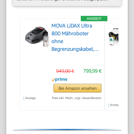
ANGEBOT
MOVA LiDAX Ultra
800 Mähroboter
ohne
Begrenzungskabel,
3D-LiDAR & KI Vision
949,00 €
799,99 €
Bei Amazon ansehen
*
Anzeige
Preis inkl. MwSt., zzgl. Versandkosten
*
Anzeige