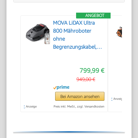
ANGEBOT
MOVA LiDAX Ultra
800 Mähroboter
ohne
Begrenzungskabel,
3D-LiDAR & KI Vision
799,99 €
949,00 €
Bei Amazon ansehen
*
Anzeige
*
Anzeige
Preis inkl. MwSt., zzgl. Versandkosten