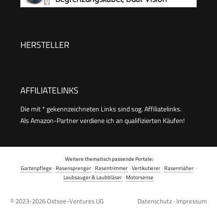
HERSTELLER
AFFILIATELINKS
Die mit * gekennzeichneten Links sind sog. Affiliatelinks.
Als Amazon-Partner verdiene ich an qualifizierten Käufen!
Weitere thematisch passende Portale:
Gartenpflege
·
Rasensprenger
·
Rasentrimmer
·
Vertikutierer
·
Rasenmäher
·
Laubsauger & Laubbläser
·
Motorsense
© 2023-2026
Ostsee-Ventures UG
Datenschutz
·
Impressum