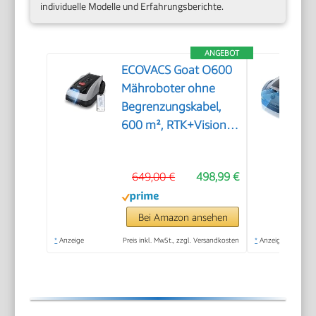
individuelle Modelle und Erfahrungsberichte.
ANGEBOT
ECOVACS Goat O600
Mähroboter ohne
Begrenzungskabel,
600 m², RTK+Vision-
Navigation,
Rasenmähroboter, KI-
649,00 €
498,99 €
Hindernisvermeidung,
App Steuerung,
passiert 0,7 m
Bei Amazon ansehen
schmale Stellen
*
Anzeige
Preis inkl. MwSt., zzgl. Versandkosten
*
Anzeige