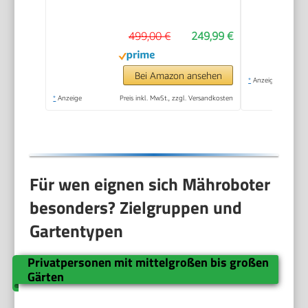
20-60 mm
Schnitthöhe |
499,00 €
249,99 €
Regensensor | WiFi &
BT | App gesteuert |
35% Steigung | mit
Bei Amazon ansehen
*
Anzeige
Station, 9 Messer,
*
Anzeige
Preis inkl. MwSt., zzgl. Versandkosten
130m Kabel & 180
Haken
Für wen eignen sich Mähroboter
besonders? Zielgruppen und
Gartentypen
Privatpersonen mit mittelgroßen bis großen
Gärten