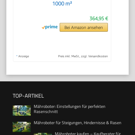
1000 m²
364,95 €
Bei Amazon ansehen
*
Anzeige
Preis inkl. MwSt., zzgl. Versandkosten
TOP-ARTIKEL
Mähroboter: Einstellungen für perfekten
Rasenschnitt
Mähroboter für Steigungen, Hindernisse & Rasen
Mähroboter kaufen – Kaufberater für