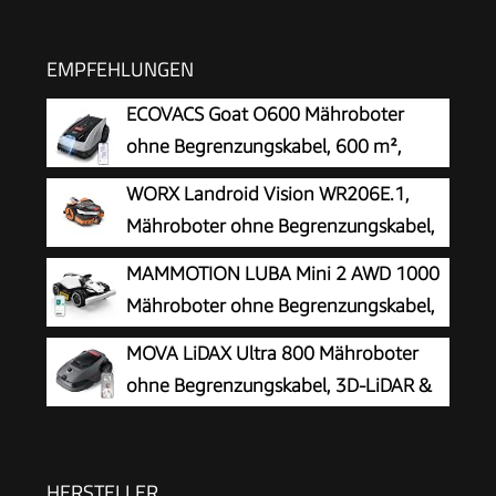
EMPFEHLUNGEN
ECOVACS Goat O600 Mähroboter
ohne Begrenzungskabel, 600 m²,
RTK+Vision-Navigation,
WORX Landroid Vision WR206E.1,
Rasenmähroboter, KI-Hindernisvermeidung, App
Mähroboter ohne Begrenzungskabel,
Steuerung, passiert 0,7 m schmale Stellen
600 m²
MAMMOTION LUBA Mini 2 AWD 1000
Mähroboter ohne Begrenzungskabel,
Empf.1000㎡
MOVA LiDAX Ultra 800 Mähroboter
ohne Begrenzungskabel, 3D-LiDAR &
KI Vision
HERSTELLER