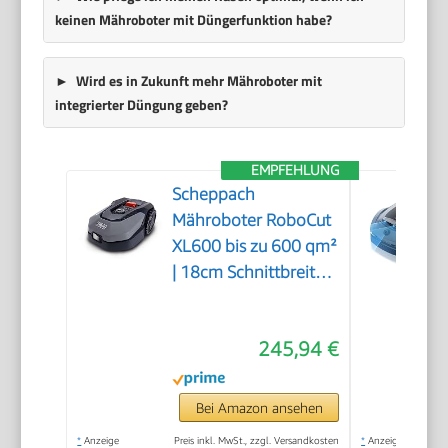
keinen Mähroboter mit Düngerfunktion habe?
Wird es in Zukunft mehr Mähroboter mit
integrierter Düngung geben?
EMPFEHLUNG
Scheppach
Mähroboter RoboCut
XL600 bis zu 600 qm²
| 18cm Schnittbreite |
20-60 mm
Schnitthöhe |
245,94 €
Regensensor | WiFi &
BT | App gesteuert |
35% Steigung | mit
Bei Amazon ansehen
Station, 9 Messer,
*
Anzeige
Preis inkl. MwSt., zzgl. Versandkosten
*
Anzeige