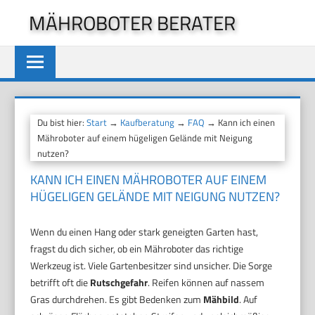
Zum
MÄHROBOTER BERATER
Inhalt
springen
Du bist hier:
Start
→
Kaufberatung
→
FAQ
→ Kann ich einen
Mähroboter auf einem hügeligen Gelände mit Neigung
nutzen?
KANN ICH EINEN MÄHROBOTER AUF EINEM
HÜGELIGEN GELÄNDE MIT NEIGUNG NUTZEN?
Wenn du einen Hang oder stark geneigten Garten hast,
fragst du dich sicher, ob ein Mähroboter das richtige
Werkzeug ist. Viele Gartenbesitzer sind unsicher. Die Sorge
betrifft oft die
Rutschgefahr
. Reifen können auf nassem
Gras durchdrehen. Es gibt Bedenken zum
Mähbild
. Auf