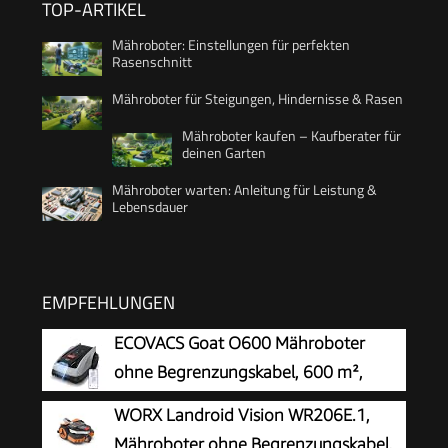
TOP-ARTIKEL
Mähroboter: Einstellungen für perfekten
Rasenschnitt
Mähroboter für Steigungen, Hindernisse & Rasen
Mähroboter kaufen – Kaufberater für
deinen Garten
Mähroboter warten: Anleitung für Leistung &
Lebensdauer
EMPFEHLUNGEN
ECOVACS Goat O600 Mähroboter
ohne Begrenzungskabel, 600 m²,
RTK+Vision-Navigation,
WORX Landroid Vision WR206E.1,
Rasenmähroboter, KI-Hindernisvermeidung, App
Mähroboter ohne Begrenzungskabel,