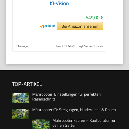
KI-Vision
549,00 €
Bei Amazon ansehen
*
Anzeige
Preis inkl. MwSt., zzgl. Versandkosten
TOP-ARTIKEL
Mähroboter: Einstellungen für perfekten
Rasenschnitt
Mähroboter für Steigungen, Hindernisse & Rasen
Mähroboter kaufen – Kaufberater für
deinen Garten