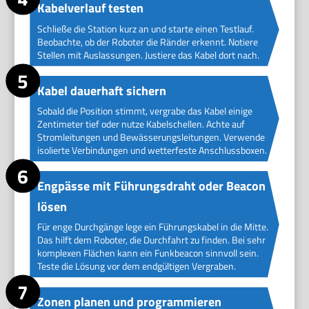
Kabelverlauf testen
Schließe die Station kurz an und starte einen Testlauf.
Beobachte, ob der Roboter die Ränder erkennt. Notiere
Stellen mit Auslassungen. Justiere das Kabel dort nach.
Kabel dauerhaft sichern
Sobald die Position stimmt, vergrabe das Kabel einige
Zentimeter tief oder nutze Kabelschellen. Achte auf
Stromleitungen und Bewässerungsleitungen. Verwende
isolierte Verbindungen und wetterfeste Anschlussboxen.
Engpässe mit Führungsdraht oder Beacon
lösen
Für enge Durchgänge lege ein Führungskabel in die Mitte.
Das hilft dem Roboter, die Durchfahrt zu finden. Bei sehr
komplexen Flächen kann ein Funkbeacon sinnvoll sein.
Teste die Lösung vor dem endgültigen Vergraben.
Zonen planen und programmieren