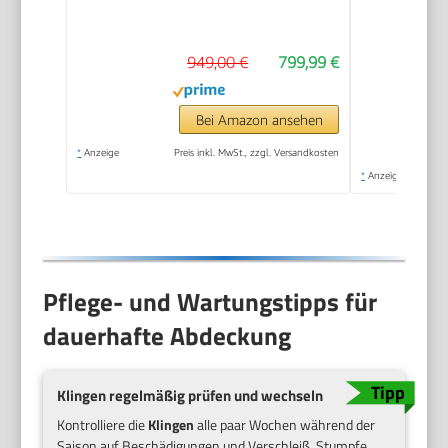
3D-LiDAR & KI Vision
949,00 €
799,99 €
Bei Amazon ansehen
*
Anzeige
Preis inkl. MwSt., zzgl. Versandkosten
*
Anzeige
Pflege- und Wartungstipps für
dauerhafte Abdeckung
Klingen regelmäßig prüfen und wechseln
Kontrolliere die
Klingen
alle paar Wochen während der
Saison auf Beschädigungen und Verschleiß. Stumpfe