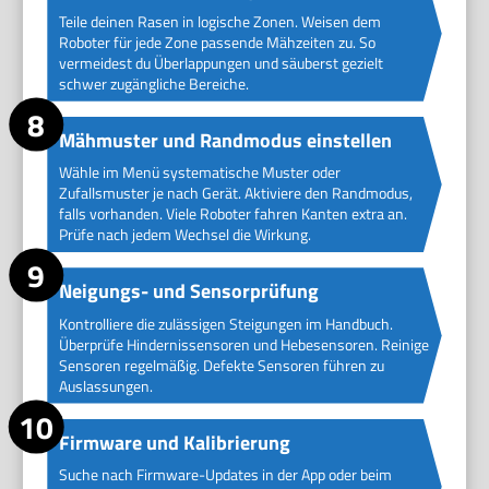
Teile deinen Rasen in logische Zonen. Weisen dem
Roboter für jede Zone passende Mähzeiten zu. So
vermeidest du Überlappungen und säuberst gezielt
schwer zugängliche Bereiche.
Mähmuster und Randmodus einstellen
Wähle im Menü systematische Muster oder
Zufallsmuster je nach Gerät. Aktiviere den Randmodus,
falls vorhanden. Viele Roboter fahren Kanten extra an.
Prüfe nach jedem Wechsel die Wirkung.
Neigungs- und Sensorprüfung
Kontrolliere die zulässigen Steigungen im Handbuch.
Überprüfe Hindernissensoren und Hebesensoren. Reinige
Sensoren regelmäßig. Defekte Sensoren führen zu
Auslassungen.
Firmware und Kalibrierung
Suche nach Firmware-Updates in der App oder beim