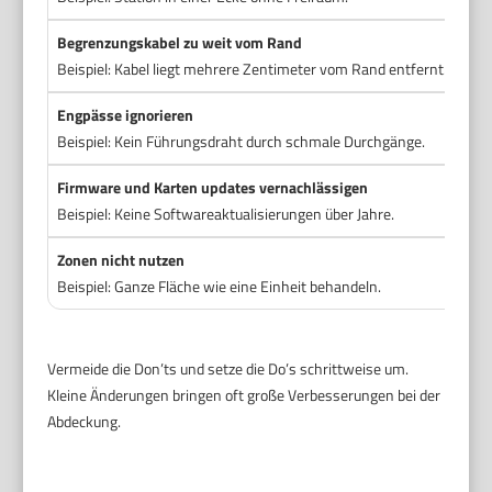
Begrenzungskabel zu weit vom Rand
Kab
Beispiel: Kabel liegt mehrere Zentimeter vom Rand entfernt.
Leg
Engpässe ignorieren
Füh
Beispiel: Kein Führungsdraht durch schmale Durchgänge.
Ver
Firmware und Karten updates vernachlässigen
Reg
Beispiel: Keine Softwareaktualisierungen über Jahre.
Ins
Zonen nicht nutzen
Zon
Beispiel: Ganze Fläche wie eine Einheit behandeln.
Tei
Vermeide die Don’ts und setze die Do’s schrittweise um.
Kleine Änderungen bringen oft große Verbesserungen bei der
Abdeckung.