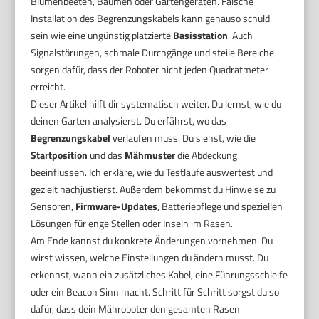
Blumenbeeten, Bäumen oder Gartengeräten. Falsche
Installation des Begrenzungskabels kann genauso schuld
sein wie eine ungünstig platzierte
Basisstation
. Auch
Signalstörungen, schmale Durchgänge und steile Bereiche
sorgen dafür, dass der Roboter nicht jeden Quadratmeter
erreicht.
Dieser Artikel hilft dir systematisch weiter. Du lernst, wie du
deinen Garten analysierst. Du erfährst, wo das
Begrenzungskabel
verlaufen muss. Du siehst, wie die
Startposition
und das
Mähmuster
die Abdeckung
beeinflussen. Ich erkläre, wie du Testläufe auswertest und
gezielt nachjustierst. Außerdem bekommst du Hinweise zu
Sensoren,
Firmware-Updates
, Batteriepflege und speziellen
Lösungen für enge Stellen oder Inseln im Rasen.
Am Ende kannst du konkrete Änderungen vornehmen. Du
wirst wissen, welche Einstellungen du ändern musst. Du
erkennst, wann ein zusätzliches Kabel, eine Führungsschleife
oder ein Beacon Sinn macht. Schritt für Schritt sorgst du so
dafür, dass dein Mähroboter den gesamten Rasen