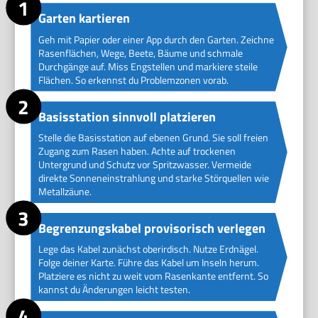
Garten kartieren
Geh mit Papier oder einer App durch den Garten. Zeichne
Rasenflächen, Wege, Beete, Bäume und schmale
Durchgänge auf. Miss Engstellen und markiere steile
Flächen. So erkennst du Problemzonen vorab.
Basisstation sinnvoll platzieren
Stelle die Basisstation auf ebenen Grund. Sie soll freien
Zugang zum Rasen haben. Achte auf trockenen
Untergrund und Schutz vor Spritzwasser. Vermeide
direkte Sonneneinstrahlung und starke Störquellen wie
Metallzäune.
Begrenzungskabel provisorisch verlegen
Lege das Kabel zunächst oberirdisch. Nutze Erdnägel.
Folge deiner Karte. Führe das Kabel um Inseln herum.
Platziere es nicht zu weit vom Rasenkante entfernt. So
kannst du Änderungen leicht testen.