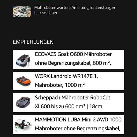
Mähroboter warten: Anleitung für Leistung &
Lebensdauer
EMPFEHLUNGEN
ECOVACS Goat O600 Mähroboter
ohne Begrenzungskabel, 600 m²,
RTK+Vision-Navigation,
WORX Landroid WR147E.1,
Rasenmähroboter, KI-Hindernisvermeidung, App
Mähroboter, 1000 m²
Steuerung, passiert 0,7 m schmale Stellen
Scheppach Mähroboter RoboCut
XL600 bis zu 600 qm² | 18cm
Schnittbreite | 20-60 mm Schnitthöhe
MAMMOTION LUBA Mini 2 AWD 1000
| Regensensor | WiFi & BT | App gesteuert | 35%
Mähroboter ohne Begrenzungskabel,
Steigung | mit Station, 9 Messer, 130m Kabel &