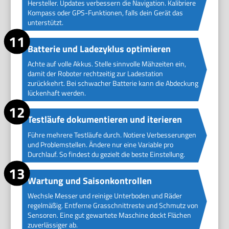
Hersteller. Updates verbessern die Navigation. Kalibriere
Kompass oder GPS-Funktionen, falls dein Gerät das
unterstützt.
Batterie und Ladezyklus optimieren
Achte auf volle Akkus. Stelle sinnvolle Mähzeiten ein,
damit der Roboter rechtzeitig zur Ladestation
zurückkehrt. Bei schwacher Batterie kann die Abdeckung
lückenhaft werden.
Testläufe dokumentieren und iterieren
Führe mehrere Testläufe durch. Notiere Verbesserungen
und Problemstellen. Ändere nur eine Variable pro
Durchlauf. So findest du gezielt die beste Einstellung.
Wartung und Saisonkontrollen
Wechsle Messer und reinige Unterboden und Räder
regelmäßig. Entferne Grasschnittreste und Schmutz von
Sensoren. Eine gut gewartete Maschine deckt Flächen
zuverlässiger ab.