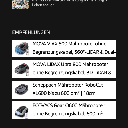
Lebensdauer
EMPFEHLUNGEN
MOVA ViAX 500 Mähroboter ohne
Begrenzungskabel, 360°-LiDAR & Dual-
KI-Vision
MOVA LiDAX Ultra 800 Mähroboter
ohne Begrenzungskabel, 3D-LiDAR &
KI Vision
Scheppach Mähroboter RoboCut
XL600 bis zu 600 qm² | 18cm
Schnittbreite | 20-60 mm Schnitthöhe
ECOVACS Goat O600 Mähroboter
| Regensensor | WiFi & BT | App gesteuert | 35%
ohne Begrenzungskabel, 600 m²,
Steigung | mit Station, 9 Messer, 130m Kabel &
RTK+Vision-Navigation,
180 Haken