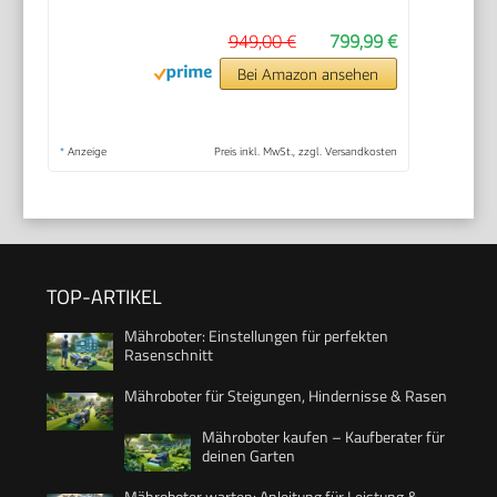
949,00 €
799,99 €
Bei Amazon ansehen
*
Anzeige
Preis inkl. MwSt., zzgl. Versandkosten
TOP-ARTIKEL
Mähroboter: Einstellungen für perfekten
Rasenschnitt
Mähroboter für Steigungen, Hindernisse & Rasen
Mähroboter kaufen – Kaufberater für
deinen Garten
Mähroboter warten: Anleitung für Leistung &