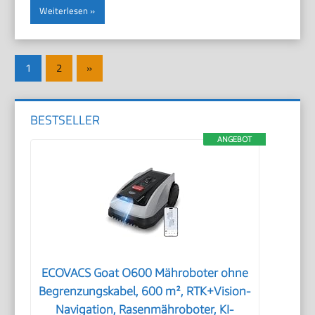
Weiterlesen
Seitennummerierung
Nächste
1
2
»
der
Beiträge
Beiträge
BESTSELLER
ANGEBOT
ECOVACS Goat O600 Mähroboter ohne
Begrenzungskabel, 600 m², RTK+Vision-
Navigation, Rasenmähroboter, KI-