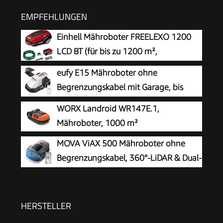
EMPFEHLUNGEN
Einhell Mähroboter FREELEXO 1200
LCD BT (für bis zu 1200 m²,
Multizonen-Mäher, Bluetooth App-
eufy E15 Mähroboter ohne
Steuerung, für Steigungen bis 35%, inkl. PXC-
Begrenzungskabel mit Garage, bis
Akku und Installationszubehör)
800m²
WORX Landroid WR147E.1,
Mähroboter, 1000 m²
MOVA ViAX 500 Mähroboter ohne
Begrenzungskabel, 360°-LiDAR & Dual-
KI-Vision
HERSTELLER