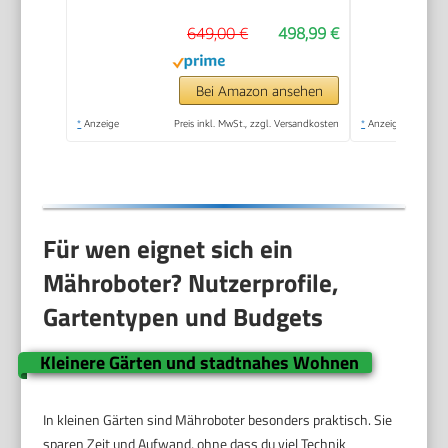
Rasenmähroboter, KI-
649,00 €
498,99 €
Hindernisvermeidung,
App Steuerung,
passiert 0,7 m
Bei Amazon ansehen
schmale Stellen
*
Anzeige
Preis inkl. MwSt., zzgl. Versandkosten
*
Anzeige
Für wen eignet sich ein
Mähroboter? Nutzerprofile,
Gartentypen und Budgets
Kleinere Gärten und stadtnahes Wohnen
In kleinen Gärten sind Mähroboter besonders praktisch. Sie
sparen Zeit und Aufwand, ohne dass du viel Technik