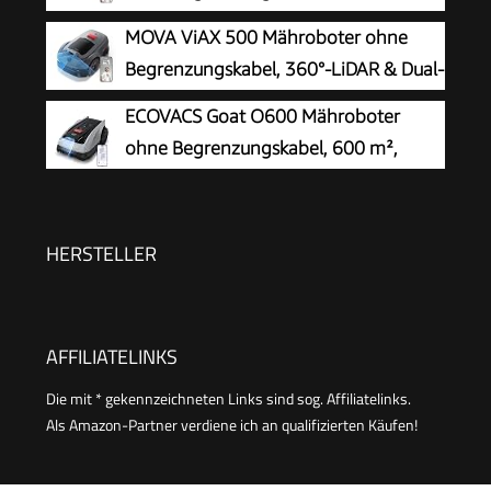
KI Vision
MOVA ViAX 500 Mähroboter ohne
Begrenzungskabel, 360°-LiDAR & Dual-
KI-Vision
ECOVACS Goat O600 Mähroboter
ohne Begrenzungskabel, 600 m²,
RTK+Vision-Navigation,
Rasenmähroboter, KI-Hindernisvermeidung, App
Steuerung, passiert 0,7 m schmale Stellen
HERSTELLER
AFFILIATELINKS
Die mit * gekennzeichneten Links sind sog. Affiliatelinks.
Als Amazon-Partner verdiene ich an qualifizierten Käufen!