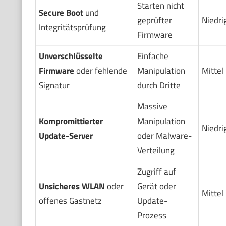
Starten nicht
Secure Boot
und
geprüfter
Niedri
Integritätsprüfung
Firmware
Unverschlüsselte
Einfache
Firmware
oder fehlende
Manipulation
Mittel
Signatur
durch Dritte
Massive
Kompromittierter
Manipulation
Niedri
Update-Server
oder Malware-
Verteilung
Zugriff auf
Unsicheres WLAN
oder
Gerät oder
Mittel
offenes Gastnetz
Update-
Prozess