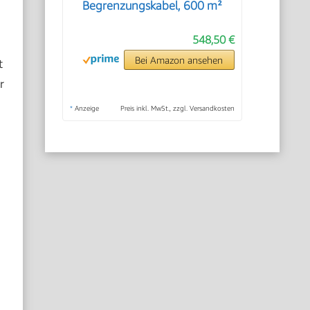
Begrenzungskabel, 600 m²
548,50 €
Bei Amazon ansehen
t
r
*
Anzeige
Preis inkl. MwSt., zzgl. Versandkosten
e