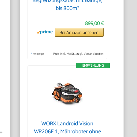
Begrenzungskabel mit Garage,
bis 800m²
899,00 €
Bei Amazon ansehen
t
*
Anzeige
Preis inkl. MwSt., zzgl. Versandkosten
EMPFEHLUNG
WORX Landroid Vision
WR206E.1, Mähroboter ohne