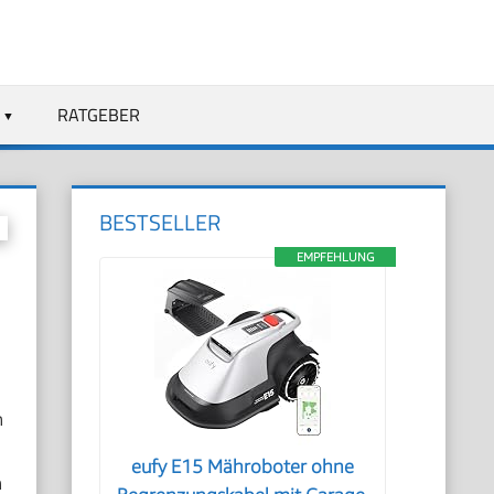
RATGEBER
BESTSELLER
EMPFEHLUNG
n
eufy E15 Mähroboter ohne
n