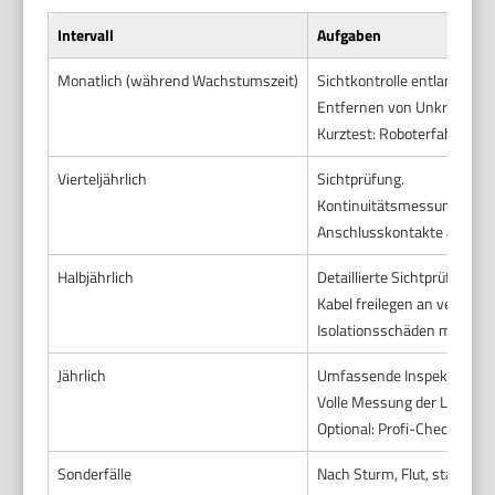
Intervall
Aufgaben
Monatlich (während Wachstumszeit)
Sichtkontrolle entlang offe
Entfernen von Unkraut entl
Kurztest: Roboterfahrt beo
Vierteljährlich
Sichtprüfung.
Kontinuitätsmessung mit M
Anschlusskontakte an Basi
Halbjährlich
Detaillierte Sichtprüfung.
Kabel freilegen an verdächt
Isolationsschäden markiere
Jährlich
Umfassende Inspektion vor
Volle Messung der Leitfähi
Optional: Profi-Check bei 
Sonderfälle
Nach Sturm, Flut, starken 