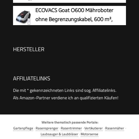
KI Vision
ECOVACS Goat O600 Mähroboter
ohne Begrenzungskabel, 600 m²,
RTK+Vision-Navigation,
Rasenmähroboter, KI-Hindernisvermeidung, App
Steuerung, passiert 0,7 m schmale Stellen
HERSTELLER
AFFILIATELINKS
Die mit * gekennzeichneten Links sind sog. Affiliatelinks.
Als Amazon-Partner verdiene ich an qualifizierten Käufen!
Weitere thematisch passende Portale:
Gartenpflege
·
Rasensprenger
·
Rasentrimmer
·
Vertikutierer
·
Rasenmäher
·
Laubsauger & Laubbläser
·
Motorsense