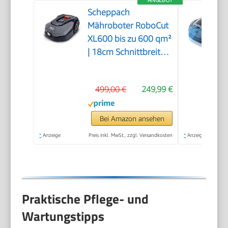
Scheppach
Mähroboter RoboCut
XL600 bis zu 600 qm²
| 18cm Schnittbreite |
20-60 mm
Schnitthöhe |
499,00 €
249,99 €
Regensensor | WiFi &
BT | App gesteuert |
35% Steigung | mit
Bei Amazon ansehen
Station, 9 Messer,
*
Anzeige
Preis inkl. MwSt., zzgl. Versandkosten
*
Anzeige
130m Kabel & 180
Haken
Praktische Pflege- und
Wartungstipps