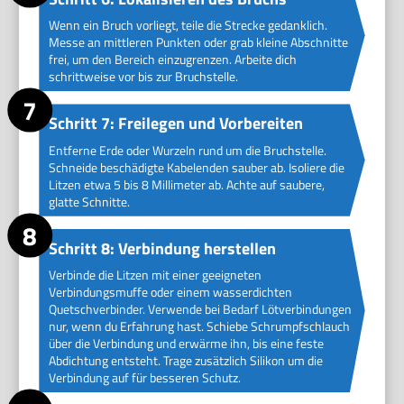
Wenn ein Bruch vorliegt, teile die Strecke gedanklich.
Messe an mittleren Punkten oder grab kleine Abschnitte
frei, um den Bereich einzugrenzen. Arbeite dich
schrittweise vor bis zur Bruchstelle.
Schritt 7: Freilegen und Vorbereiten
Entferne Erde oder Wurzeln rund um die Bruchstelle.
Schneide beschädigte Kabelenden sauber ab. Isoliere die
Litzen etwa 5 bis 8 Millimeter ab. Achte auf saubere,
glatte Schnitte.
Schritt 8: Verbindung herstellen
Verbinde die Litzen mit einer geeigneten
Verbindungsmuffe oder einem wasserdichten
Quetschverbinder. Verwende bei Bedarf Lötverbindungen
nur, wenn du Erfahrung hast. Schiebe Schrumpfschlauch
über die Verbindung und erwärme ihn, bis eine feste
Abdichtung entsteht. Trage zusätzlich Silikon um die
Verbindung auf für besseren Schutz.