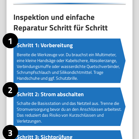
Inspektion und einfache
Reparatur Schritt für Schritt
Schritt 1: Vorbereitung
Bereite die Werkzeuge vor. Du brauchst ein Multimeter,
eine kleine Handsäge oder Kabelschere, Abisolierzange,
Verbindungsmuffe oder wasserdichte Quetschverbinder,
Schrumpfschlauch und Silikondichtmittel. Trage
Handschuhe und ggf. Schutzbrille.
Schritt 2: Strom abschalten
Schalte die Basisstation und das Netzteil aus. Trenne die
Stromversorgung bevor du an den Anschlüssen arbeitest.
Das reduziert das Risiko von Kurzschlüssen und
Verletzungen.
Schritt 3: Sichtprüfung