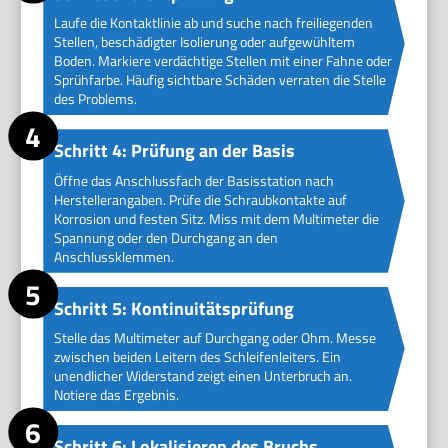
Laufe die Kontaktlinie ab und suche nach freiliegenden
Stellen, beschädigter Isolierung oder aufgewühltem
Boden. Markiere verdächtige Stellen mit einer Fahne oder
Sprühfarbe. Häufig sichtbare Schäden verraten die Stelle
des Problems.
Schritt 4: Prüfung an der Basis
Öffne das Anschlussfach der Basisstation nach
Herstellerangaben. Prüfe die Schraubkontakte auf
Korrosion und festen Sitz. Miss mit dem Multimeter die
Spannung oder den Durchgang an den
Anschlussklemmen.
Schritt 5: Kontinuitätsprüfung
Stelle das Multimeter auf Durchgang oder Ohm. Messe
zwischen beiden Leitern des Schleifenleiters. Ein
unendlicher Widerstand zeigt einen Unterbruch an.
Notiere das Ergebnis.
Schritt 6: Lokalisieren des Bruchs