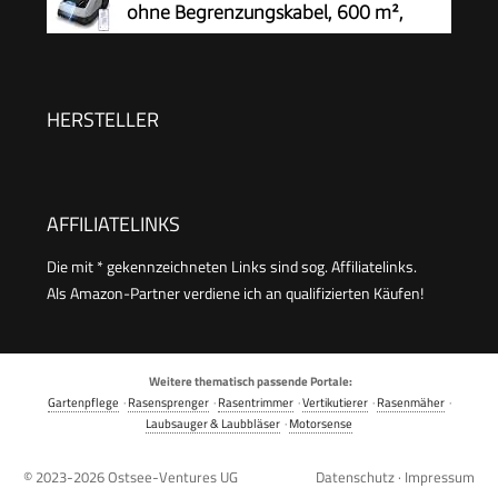
ohne Begrenzungskabel, 600 m²,
RTK+Vision-Navigation,
Rasenmähroboter, KI-Hindernisvermeidung, App
Steuerung, passiert 0,7 m schmale Stellen
HERSTELLER
AFFILIATELINKS
Die mit * gekennzeichneten Links sind sog. Affiliatelinks.
Als Amazon-Partner verdiene ich an qualifizierten Käufen!
Weitere thematisch passende Portale:
Gartenpflege
·
Rasensprenger
·
Rasentrimmer
·
Vertikutierer
·
Rasenmäher
·
Laubsauger & Laubbläser
·
Motorsense
© 2023-2026
Ostsee-Ventures UG
Datenschutz
·
Impressum