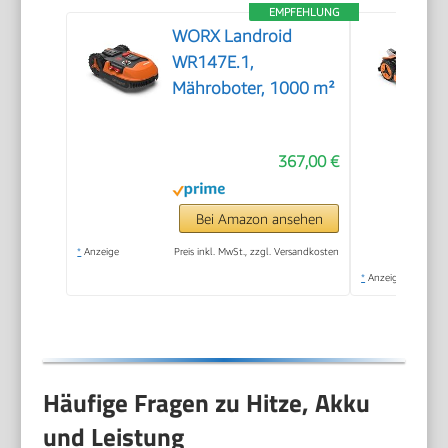
EMPFEHLUNG
WORX Landroid
WR147E.1,
Mähroboter, 1000 m²
367,00 €
Bei Amazon ansehen
*
Anzeige
Preis inkl. MwSt., zzgl. Versandkosten
*
Anzeige
Häufige Fragen zu Hitze, Akku
und Leistung