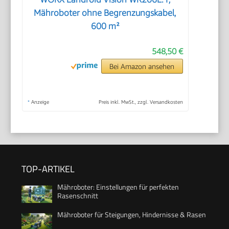
Mähroboter ohne Begrenzungskabel,
600 m²
548,50 €
Bei Amazon ansehen
*
Anzeige
Preis inkl. MwSt., zzgl. Versandkosten
TOP-ARTIKEL
Mähroboter: Einstellungen für perfekten
Rasenschnitt
Mähroboter für Steigungen, Hindernisse & Rasen