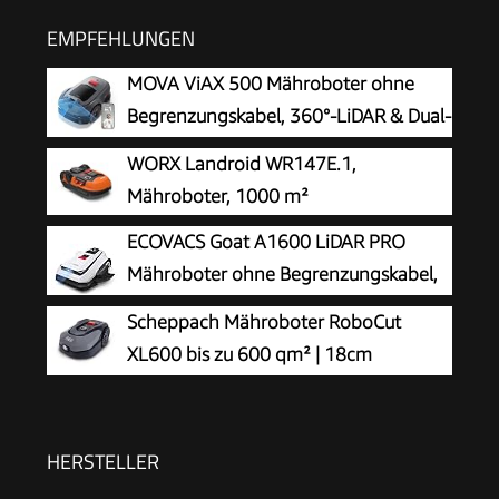
EMPFEHLUNGEN
MOVA ViAX 500 Mähroboter ohne
Begrenzungskabel, 360°-LiDAR & Dual-
KI-Vision
WORX Landroid WR147E.1,
Mähroboter, 1000 m²
ECOVACS Goat A1600 LiDAR PRO
Mähroboter ohne Begrenzungskabel,
1.600 m², 360° Dual-LiDAR-
Scheppach Mähroboter RoboCut
Navigation, automatische Kartierung, KI-3D-
XL600 bis zu 600 qm² | 18cm
Hindernisvermeidung, superschnelles Laden,
Schnittbreite | 20-60 mm Schnitthöhe
50% Steigung
| Regensensor | WiFi & BT | App gesteuert | 35%
Steigung | mit Station, 9 Messer, 130m Kabel &
HERSTELLER
180 Haken