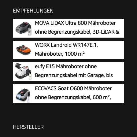
EMPFEHLUNGEN
MOVA LiDAX Ultra 800 Mähroboter
ohne Begrenzungskabel, 3D-LiDAR &
KI Vision
WORX Landroid WR147E.1,
Mähroboter, 1000 m²
eufy E15 Mähroboter ohne
Begrenzungskabel mit Garage, bis
800m²
ECOVACS Goat O600 Mähroboter
ohne Begrenzungskabel, 600 m²,
RTK+Vision-Navigation,
Rasenmähroboter, KI-Hindernisvermeidung, App
Steuerung, passiert 0,7 m schmale Stellen
HERSTELLER