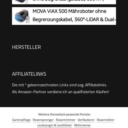
Steigung | mit Station, 9 Messer, 130m Kabel &
RTK+Vision-Navigation,
MOVA ViAX 500 Mähroboter ohne
180 Haken
Rasenmähroboter, KI-Hindernisvermeidung, App
Begrenzungskabel, 360°-LiDAR & Dual-
Steuerung, passiert 0,7 m schmale Stellen
KI-Vision
HERSTELLER
AFFILIATELINKS
Die mit * gekennzeichneten Links sind sog. Affiliatelinks.
Als Amazon-Partner verdiene ich an qualifizierten Käufen!
Weitere thematisch passende Portale:
Gartenpflege
·
Rasensprenger
·
Rasentrimmer
·
Vertikutierer
·
Rasenmäher
·
Laubsauger & Laubbläser
·
Motorsense