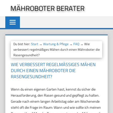
Zum
MÄHROBOTER BERATER
Inhalt
springen
Du bist hier:
Start
→
Wartung & Pflege
→
FAQ
→ Wie
verbessert regelmäßiges Mähen durch einen Mähroboter die
Rasengesundheit?
WIE VERBESSERT REGELMÄSSIGES MÄHEN D
URCH EINEN MÄHROBOTER DIE R
ASENGESUNDHEIT?
Wenn du einen eigenen Garten hast, kennst du sicher die
Herausforderung, den Rasen gesund und gepflegt zu halten.
Gerade nach einem langen Arbeitstag oder am Wochenende
steht oft die Frage im Raum: Wann und wie sollte ich meinen