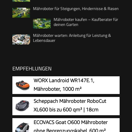
Mähroboter für Steigungen, Hindernisse & Rasen
Mähroboter kaufen – Kaufberater für
deinen Garten
Mähroboter warten: Anleitung für Leistung &
Lebensdauer
EMPFEHLUNGEN
WORX Landroid WR147E.1,
Mähroboter, 1000 m²
Scheppach Mähroboter RoboCut
XL600 bis zu 600 qm² | 18cm
Schnittbreite | 20-60 mm Schnitthöhe
ECOVACS Goat O600 Mähroboter
| Regensensor | WiFi & BT | App gesteuert | 35%
ohne Begrenzungskabel, 600 m²,