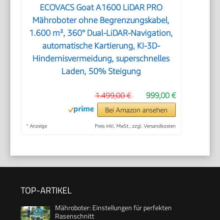
ECOVACS Goat A1600 LiDAR PRO
Mähroboter ohne Begrenzungskabel,
1.600 m², 360° Dual-LiDAR-Navigation,
automatische Kartierung, KI-3D-
Hindernisvermeidung, superschnelles
Laden, 50% Steigung
1.499,00 €
999,00 €
Bei Amazon ansehen
*
Anzeige
Preis inkl. MwSt., zzgl. Versandkosten
TOP-ARTIKEL
Mähroboter: Einstellungen für perfekten
Rasenschnitt