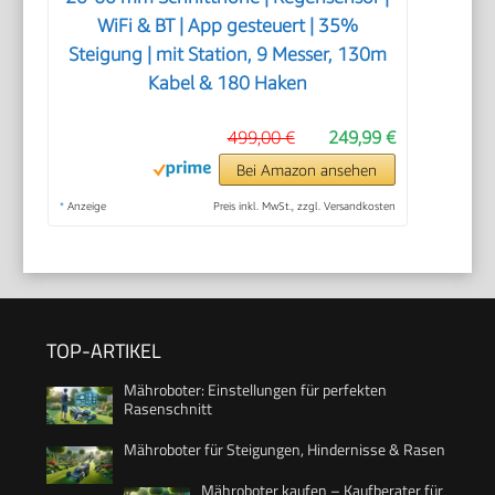
WiFi & BT | App gesteuert | 35%
Steigung | mit Station, 9 Messer, 130m
Kabel & 180 Haken
499,00 €
249,99 €
Bei Amazon ansehen
*
Anzeige
Preis inkl. MwSt., zzgl. Versandkosten
TOP-ARTIKEL
Mähroboter: Einstellungen für perfekten
Rasenschnitt
Mähroboter für Steigungen, Hindernisse & Rasen
Mähroboter kaufen – Kaufberater für