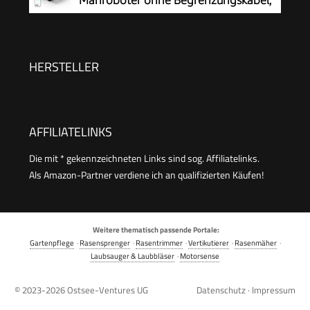
Mähroboter ohne Begrenzungskabel,
Steuerung, passiert 0,7 m schmale Stellen
Empf.1000㎡
HERSTELLER
AFFILIATELINKS
Die mit * gekennzeichneten Links sind sog. Affiliatelinks.
Als Amazon-Partner verdiene ich an qualifizierten Käufen!
Weitere thematisch passende Portale:
Gartenpflege
·
Rasensprenger
·
Rasentrimmer
·
Vertikutierer
·
Rasenmäher
·
Laubsauger & Laubbläser
·
Motorsense
© 2023-2026
Ostsee-Ventures UG
Datenschutz
·
Impressum