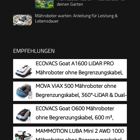
deinen Garten
Mähroboter warten: Anleitung für Leistung &
Lebensdauer
EMPFEHLUNGEN
ECOVACS Goat A1600 LiDAR PRO
Mähroboter ohne Begrenzungskabel,
1.600 m², 360° Dual-LiDAR-
MOVA ViAX 500 Mähroboter ohne
Navigation, automatische Kartierung, KI-3D-
Begrenzungskabel, 360°-LiDAR & Dual-
Hindernisvermeidung, superschnelles Laden,
KI-Vision
ECOVACS Goat O600 Mähroboter
50% Steigung
ohne Begrenzungskabel, 600 m²,
RTK+Vision-Navigation,
MAMMOTION LUBA Mini 2 AWD 1000
Rasenmähroboter, KI-Hindernisvermeidung, App