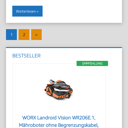
Weiterlesen
Seitennummerierung
Nächste
1
2
»
der
Beiträge
Beiträge
BESTSELLER
EMPFEHLUNG
WORX Landroid Vision WR206E.1,
Mähroboter ohne Begrenzungskabel,