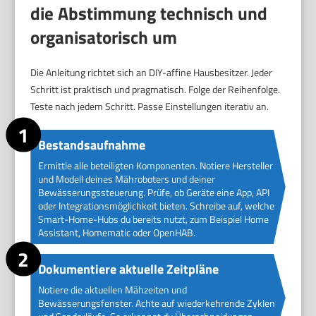
die Abstimmung technisch und
organisatorisch um
Die Anleitung richtet sich an DIY-affine Hausbesitzer. Jeder
Schritt ist praktisch und pragmatisch. Folge der Reihenfolge.
Teste nach jedem Schritt. Passe Einstellungen iterativ an.
Bestandsaufnahme
Ermittle alle beteiligten Komponenten. Notiere Hersteller
und Modell deines Mähroboters und deiner
Bewässerungssteuerung. Prüfe, ob Geräte eine App, API
oder Integrationsmöglichkeit bieten. Schreibe auf, welche
Smart-Home-Hubs du bereits nutzt, zum Beispiel Home
Assistant, Homematic oder OpenHAB.
Dokumentiere aktuelle Zeitpläne
Notiere die aktuellen Mähzeiten und
Bewässerungsfenster. Achte auf wiederkehrende Zyklen