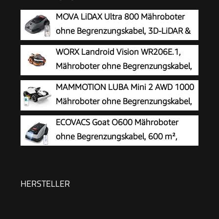
MOVA LiDAX Ultra 800 Mähroboter
ohne Begrenzungskabel, 3D-LiDAR &
KI Vision
WORX Landroid Vision WR206E.1,
Mähroboter ohne Begrenzungskabel,
600 m²
MAMMOTION LUBA Mini 2 AWD 1000
Mähroboter ohne Begrenzungskabel,
Empf.1000㎡
ECOVACS Goat O600 Mähroboter
ohne Begrenzungskabel, 600 m²,
RTK+Vision-Navigation,
Rasenmähroboter, KI-Hindernisvermeidung, App
Steuerung, passiert 0,7 m schmale Stellen
HERSTELLER