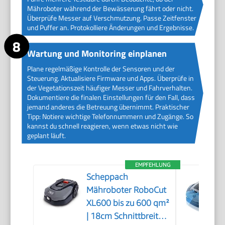
Mähroboter während der Bewässerung fährt oder nicht.
Überprüfe Messer auf Verschmutzung. Passe Zeitfenster
und Puffer an. Protokolliere Änderungen und Ergebnisse.
Wartung und Monitoring einplanen
Plane regelmäßige Kontrolle der Sensoren und der
Steuerung. Aktualisiere Firmware und Apps. Überprüfe in
der Vegetationszeit häufiger Messer und Fahrverhalten.
Dokumentiere die finalen Einstellungen für den Fall, dass
jemand anderes die Betreuung übernimmt. Praktischer
Tipp: Notiere wichtige Telefonnummern und Zugänge. So
kannst du schnell reagieren, wenn etwas nicht wie
geplant läuft.
EMPFEHLUNG
Scheppach
Mähroboter RoboCut
XL600 bis zu 600 qm²
| 18cm Schnittbreite |