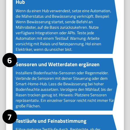
Hub
Wenn du einen Hub verwendest, setze eine Automation,
die Mäherstatus und Bewässerung verknüpft. Beispiel:
Wenn Bewässerung startet, sende Befehl an
Mähroboter, auf die Basis zurückzukehren. Nutze
verfügbare Integrationen oder APIs. Teste jede
Automation mit einem Testlauf. Warnung: Arbeite
vorsichtig mit Relais und Netzspannung. Hol einen
Elektriker, wenn du unsicher bist.
Sensoren und Wetterdaten ergänzen
Installiere Bodenfeuchte-Sensoren oder Regenmelder.
Verbinde die Sensoren mit deiner Steuerung oder dem
Smart-Home-Hub. Lass die Bewässerung bei hoher
Bodenfeuchte aussetzen. Verzögere den Mählauf, bis der
Rasen trocken genug ist. Hinweis: Platziere Sensoren
repräsentativ. Ein einzelner Sensor reicht nicht immer für
große Flächen.
Testläufe und Feinabstimmung
Führe mehrere Testläufe durch. Beobachte, ob der