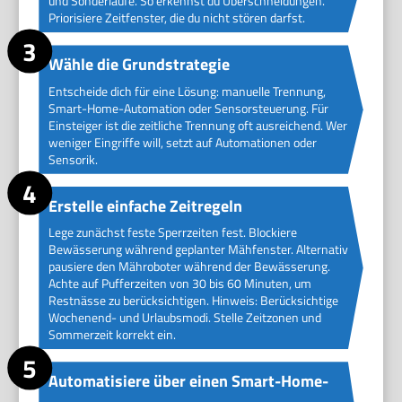
und Sonderläufe. So erkennst du Überschneidungen.
Priorisiere Zeitfenster, die du nicht stören darfst.
Wähle die Grundstrategie
Entscheide dich für eine Lösung: manuelle Trennung,
Smart-Home-Automation oder Sensorsteuerung. Für
Einsteiger ist die zeitliche Trennung oft ausreichend. Wer
weniger Eingriffe will, setzt auf Automationen oder
Sensorik.
Erstelle einfache Zeitregeln
Lege zunächst feste Sperrzeiten fest. Blockiere
Bewässerung während geplanter Mähfenster. Alternativ
pausiere den Mähroboter während der Bewässerung.
Achte auf Pufferzeiten von 30 bis 60 Minuten, um
Restnässe zu berücksichtigen. Hinweis: Berücksichtige
Wochenend- und Urlaubsmodi. Stelle Zeitzonen und
Sommerzeit korrekt ein.
Automatisiere über einen Smart-Home-