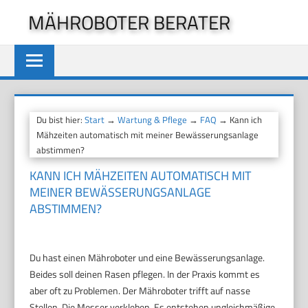
Zum
MÄHROBOTER BERATER
Inhalt
springen
Du bist hier:
Start
→
Wartung & Pflege
→
FAQ
→ Kann ich
Mähzeiten automatisch mit meiner Bewässerungsanlage
abstimmen?
KANN ICH MÄHZEITEN AUTOMATISCH MIT
MEINER BEWÄSSERUNGSANLAGE
ABSTIMMEN?
Du hast einen Mähroboter und eine Bewässerungsanlage.
Beides soll deinen Rasen pflegen. In der Praxis kommt es
aber oft zu Problemen. Der Mähroboter trifft auf nasse
Stellen. Die Messer verkleben. Es entstehen ungleichmäßige