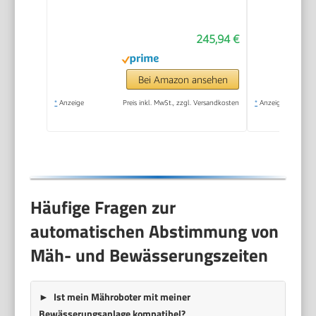
20-60 mm
Schnitthöhe |
245,94 €
Regensensor | WiFi &
BT | App gesteuert |
35% Steigung | mit
Bei Amazon ansehen
Station, 9 Messer,
*
Anzeige
Preis inkl. MwSt., zzgl. Versandkosten
*
Anzeige
130m Kabel & 180
Haken
Häufige Fragen zur
automatischen Abstimmung von
Mäh- und Bewässerungszeiten
Ist mein Mähroboter mit meiner
Bewässerungsanlage kompatibel?