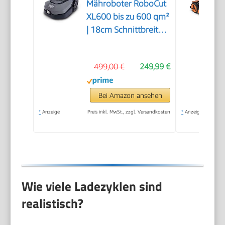
Mähroboter RoboCut
XL600 bis zu 600 qm²
| 18cm Schnittbreite |
20-60 mm
Schnitthöhe |
499,00 €
249,99 €
Regensensor | WiFi &
BT | App gesteuert |
35% Steigung | mit
Bei Amazon ansehen
Station, 9 Messer,
*
Anzeige
Preis inkl. MwSt., zzgl. Versandkosten
*
Anzeige
130m Kabel & 180
Haken
Wie viele Ladezyklen sind
realistisch?