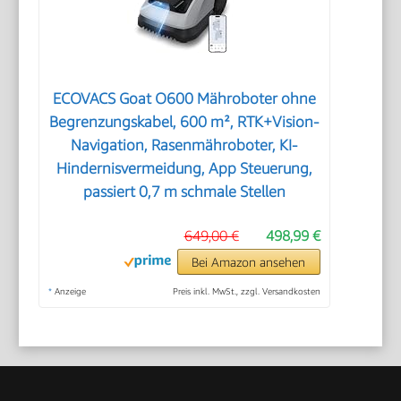
ECOVACS Goat O600 Mähroboter ohne
Begrenzungskabel, 600 m², RTK+Vision-
Navigation, Rasenmähroboter, KI-
Hindernisvermeidung, App Steuerung,
passiert 0,7 m schmale Stellen
649,00 €
498,99 €
Bei Amazon ansehen
*
Anzeige
Preis inkl. MwSt., zzgl. Versandkosten