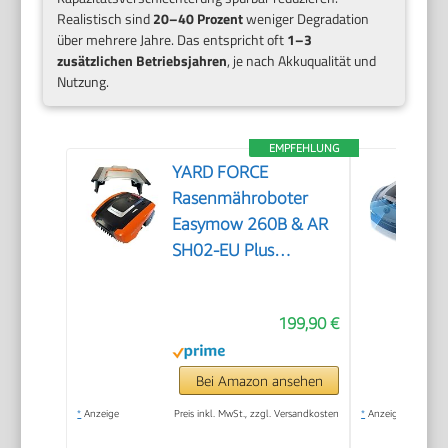
Realistisch sind
20–40 Prozent
weniger Degradation
über mehrere Jahre. Das entspricht oft
1–3
zusätzlichen Betriebsjahren
, je nach Akkuqualität und
Nutzung.
EMPFEHLUNG
YARD FORCE
Rasenmähroboter
Easymow 260B & AR
SH02-EU Plus
Mähroboter-Garage
199,90 €
Bei Amazon ansehen
*
Anzeige
Preis inkl. MwSt., zzgl. Versandkosten
*
Anzeige