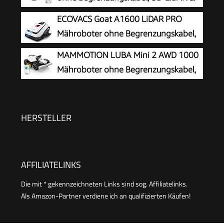
KI Vision
ECOVACS Goat A1600 LiDAR PRO
Mähroboter ohne Begrenzungskabel,
1.600 m², 360° Dual-LiDAR-
MAMMOTION LUBA Mini 2 AWD 1000
Navigation, automatische Kartierung, KI-3D-
Mähroboter ohne Begrenzungskabel,
Hindernisvermeidung, superschnelles Laden,
Empf.1000㎡
50% Steigung
HERSTELLER
AFFILIATELINKS
Die mit * gekennzeichneten Links sind sog. Affiliatelinks.
Als Amazon-Partner verdiene ich an qualifizierten Käufen!